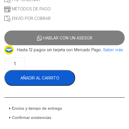
MÉTODOS DE PAGO
ENVÍO POR COBRAR
HABLAR CON UN ASESOR
con Mercado Pago.
Saber más
Hasta 12 pagos sin tarjeta
Rhino
I-
PES
AÑADIR AL CARRITO
Indicador
Para
Báscula
Electrónica
Peso
y
Envíos y tiempo de entrega
Contador
Confirmar existencias
De
Piezas