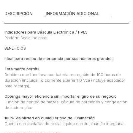
1
Pantalla
DESCRIPCIÓN
INFORMACIÓN ADICIONAL
LCD
cantidad
Indicadores para Báscula Electrónica / I-PES
Platform Scale Indicator
BENEFICIOS
Ideal para recibo de mercancía por sus números grandes.
Totalmente portátil
Debido a que funciona con batería recargable de 100 horas de
duración (incluida), o corriente alterna 110 Vca (incluye adaptador
para recarga).
Obtenga mayor eficiencia sin importar el giro de su negocio
Función de conteo de piezas, cálculo de porciones y congelación
de lectura pico.
100% visibilidad en cualquier tipo de iluminación
Cuenta con pantallas de cristal líquido con iluminación integrada.