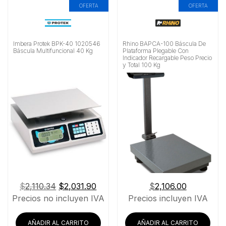
OFERTA
OFERTA
Imbera Protek BPK-40 1020546
Rhino BAPCA-100 Báscula De
Báscula Multifuncional 40 Kg
Plataforma Plegable Con
Indicador Recargable Peso Precio
y Total 100 Kg
El
El
$
2,110.34
$
2,031.90
$
2,106.00
precio
precio
Precios no incluyen IVA
Precios incluyen IVA
original
actual
era:
es:
AÑADIR AL CARRITO
AÑADIR AL CARRITO