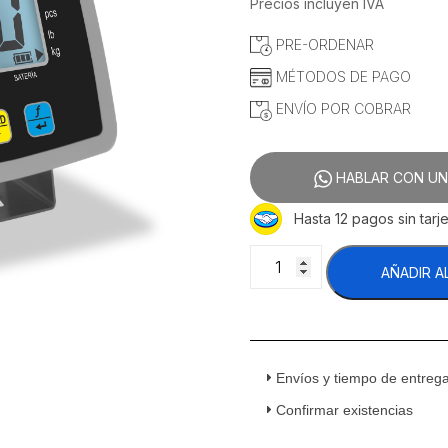
Precios incluyen IVA
PRE-ORDENAR
MÉTODOS DE PAGO
ENVÍO POR COBRAR
HABLAR CON UN
Hasta 12 pagos sin tarje
Rhino
AÑADIR A
I-
QYW
Indicador
Para
Báscula
Envíos y tiempo de entreg
De
Plataforma
Confirmar existencias
Inalámbrico
Peso