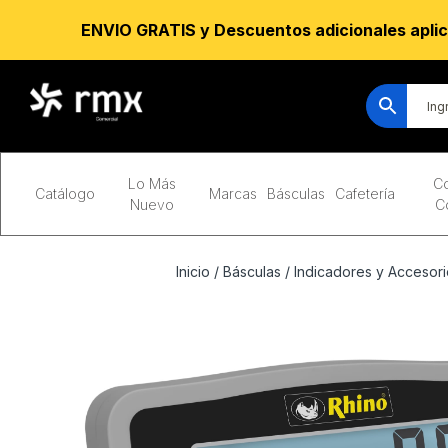
ENVIO GRATIS y Descuentos adicionales aplic
Lo Más
Co
Catálogo
Marcas
Básculas
Cafetería
Nuevo
C
Inicio
/
Básculas
/
Indicadores y Accesori