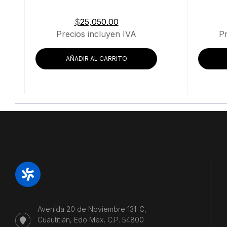
$
25,050.00
Precios incluyen IVA
P
AÑADIR AL CARRITO
Avenida 20 de Noviembre 131-C,
Cuautitlán, Edo Mex, C.P. 54800