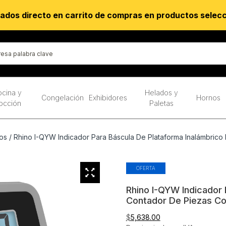
ados directo en carrito de compras en productos selec
cina y
Helados y
Congelación
Exhibidores
Hornos
occión
Paletas
os
/ Rhino I-QYW Indicador Para Báscula De Plataforma Inalámbric
OFERTA
Rhino I-QYW Indicador 
Contador De Piezas C
$
5,638.00