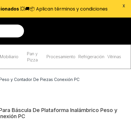
X
💥🚚📦 Aplican términos y condiciones
cionados
Pan y
Mobiliario
Procesamiento
Refrigeración
Vitrinas
Pizza
o Peso y Contador De Piezas Conexión PC
Para Báscula De Plataforma Inalámbrico Peso y
onexión PC