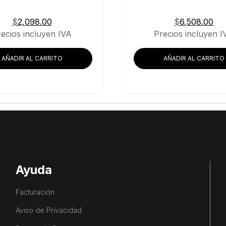
$
2,098.00
$
6,508.00
recios incluyen IVA
Precios incluyen I
AÑADIR AL CARRITO
AÑADIR AL CARRITO
Ayuda
Facturación
Aviso de Privacidad