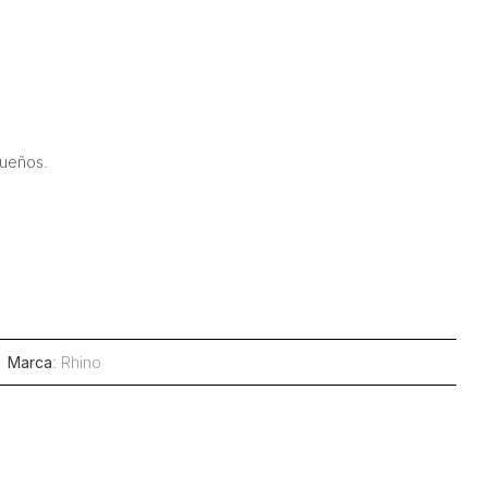
queños.
Marca
:
Rhino