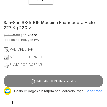
San-Son SK-500P Máquina Fabricadora Hielo
227 Kg 220 v
El
El
$
72,541.38
$
64,700.00
precio
precio
Precios no incluyen IVA
original
actual
era:
es:
PRE-ORDENAR
$72,541.38.
$64,700.00.
MÉTODOS DE PAGO
ENVÍO POR COBRAR
HABLAR CON UN ASESOR
con Mercado Pago.
Saber más
Hasta 12 pagos sin tarjeta
San-
Son