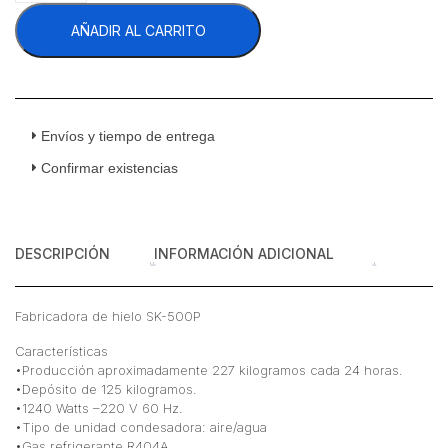
SK-
AÑADIR AL CARRITO
500P
Máquina
Fabricadora
Hielo
227
Kg
Envíos y tiempo de entrega
220
Confirmar existencias
v
cantidad
DESCRIPCIÓN
INFORMACIÓN ADICIONAL
Fabricadora de hielo SK-500P
Características
•Producción aproximadamente 227 kilogramos cada 24 horas.
•Depósito de 125 kilogramos.
•1240 Watts –220 V 60 Hz.
•Tipo de unidad condesadora: aire/agua
•Gas refrigerante R404A