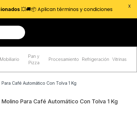
X
💥🚚📦 Aplican términos y condiciones
cionados
Pan y
Mobiliario
Procesamiento
Refrigeración
Vitrinas
Pizza
 Para Café Automático Con Tolva 1 Kg
 Molino Para Café Automático Con Tolva 1 Kg
0.00.