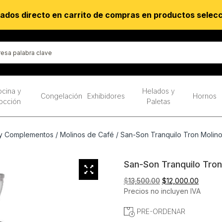
ados directo en carrito de compras en productos selec
cina y
Helados y
Congelación
Exhibidores
Hornos
occión
Paletas
 y Complementos
/
Molinos de Café
/ San-Son Tranquilo Tron Molino
San-Son Tranquilo Tron
El
El
$
13,500.00
$
12,000.00
precio
precio
Precios no incluyen IVA
original
actual
PRE-ORDENAR
era:
es:
$13,500.00.
$12,00