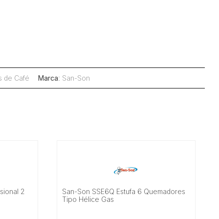
s de Café
Marca
:
San-Son
sional 2
San-Son SSE6Q Estufa 6 Quemadores
Tipo Hélice Gas