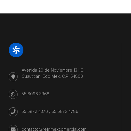
Avenida 20 de Noviembre 131-C,
Cuautitlán, Edo Mex, C.P. 54800
55 6096 3968
55 5872 4376
/
55 5872 4786
contacto@refrimexcomercial.com