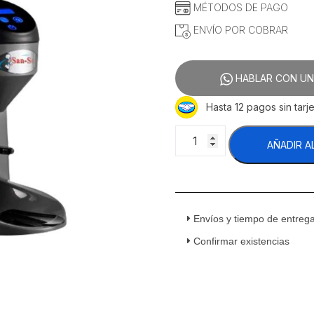
MÉTODOS DE PAGO
ENVÍO POR COBRAR
HABLAR CON UN
Hasta 12 pagos sin tarje
San-
AÑADIR A
Son
Tranquilo
Tron
Molino
Para
Envíos y tiempo de entreg
Café
Automático
Confirmar existencias
Con
Tolva
1
Kg
cantidad