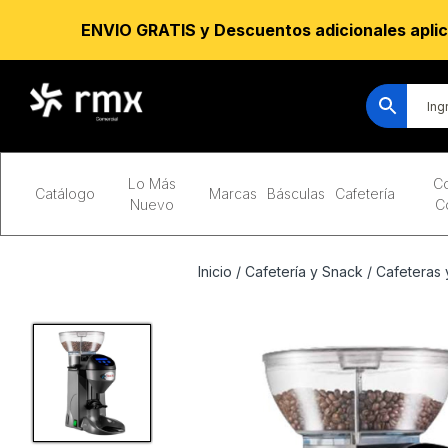
ENVIO GRATIS y Descuentos adicionales aplic
Lo Más
Co
Catálogo
Marcas
Básculas
Cafetería
Nuevo
C
Inicio
/
Cafetería y Snack
/
Cafeteras