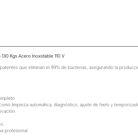
130 Kgs Acero Inoxidable 110 V
patentes que eliminan el 99% de bacterias, asegurando la producción
completo
o, como limpieza automática, diagnóstico, ajuste de hielo y temporiza
ovación.
to.
na profesional.