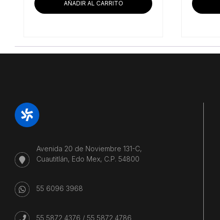
AÑADIR AL CARRITO
Avenida 20 de Noviembre 131-C,
Cuautitlán, Edo Mex, C.P. 54800
55 6096 3968
55 5872 4376
/
55 5872 4786