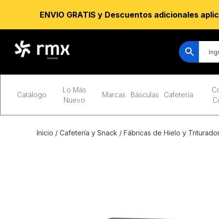
ENVIO GRATIS y Descuentos adicionales aplic
Lo Más
Co
Catálogo
Marcas
Básculas
Cafetería
Nuevo
C
Inicio
/
Cafetería y Snack
/
Fábricas de Hielo y Triturado