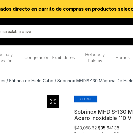
ados directo en carrito de compras en productos selec
cina y
Helados y
Congelación
Exhibidores
Hornos
occión
Paletas
res
/
Fábrica de Hielo Cubo
/ Sobrinox MHDIS-130 Máquina De Hielo 
OFERTA
Sobrinox MHDIS-130 Má
Acero Inoxidable 110 V
El
El
$
43,058.62
$
35,641.38