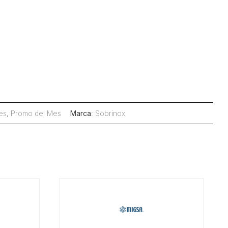
es
,
Promo del Mes
Marca
:
Sobrinox