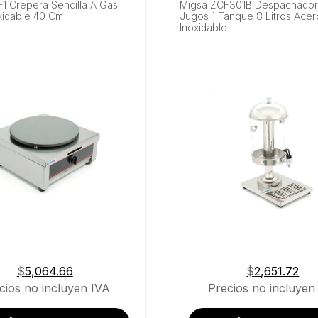
1 Crepera Sencilla A Gas
Migsa ZCF301B Despachado
xidable 40 Cm
Jugos 1 Tanque 8 Litros Acer
Inoxidable
$
5,064.66
$
2,651.72
cios no incluyen IVA
Precios no incluyen