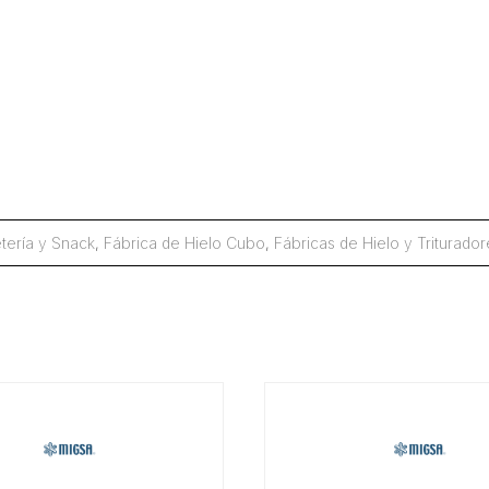
tería y Snack
,
Fábrica de Hielo Cubo
,
Fábricas de Hielo y Triturador