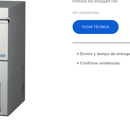
precio
precio
Precios no incluyen IVA
original
actual
Sin existencias
era:
es:
$43,058.62.
$35,64
FICHA TÉCNICA
Envíos y tiempo de entreg
Confirmar existencias