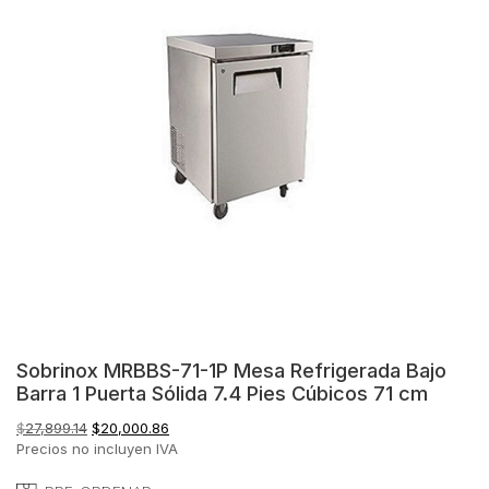
Sobrinox MRBBS-71-1P Mesa Refrigerada Bajo
Barra 1 Puerta Sólida 7.4 Pies Cúbicos 71 cm
El
El
$
27,899.14
$
20,000.86
precio
precio
Precios no incluyen IVA
original
actual