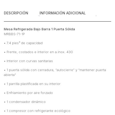
Pies
Cúbicos
DESCRIPCIÓN
INFORMACIÓN ADICIONAL
71
cm
cantidad
Mesa Refrigerada Bajo Barra 1 Puerta Sólida
MRBBS-71-1P
• 7.4 pies³ de capacidad
• Frente, costados e interior en a.inox. 430
• Interior con curvas sanitarias
• 1 puerta sólida con cerradura, “autocierre” y “mantener puerta
abierta”
• 1 parrilla plastificada en su interior
• Enfriamiento por aire forzado
• 1 condensador dinámico
• 1 compresor con refrigerante ecológico