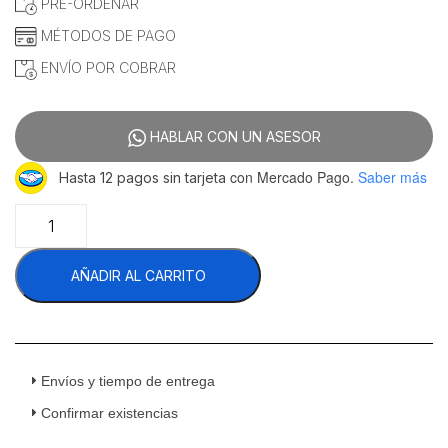
era:
es:
PRE-ORDENAR
$27,899.14.
$20,000.86.
MÉTODOS DE PAGO
ENVÍO POR COBRAR
HABLAR CON UN ASESOR
con Mercado Pago.
Saber más
Hasta 12 pagos sin tarjeta
Sobrinox
MRBBS-
71-
AÑADIR AL CARRITO
1P
Mesa
Refrigerada
Bajo
Barra
1
Envíos y tiempo de entrega
Puerta
Confirmar existencias
Sólida
7.4