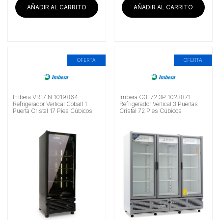
era:
es:
era:
es:
AÑADIR AL CARRITO
AÑADIR AL CARRITO
$36,231.03.
$33,966.38.
$20,995.69.
$19
OFERTA
OFERTA
Imbera VR17 N 1019864
Imbera G3T72 3P 1023871
Refrigerador Vertical Cobalt 1
Refrigerador Vertical 3 Puertas
Puerta Cristal 17 Pies Cúbicos
Cristal 72 Pies Cúbicos