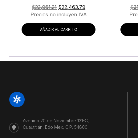
El
El
$
23,961.21
$
22,463.79
$
3
precio
precio
Precios no incluyen IVA
Pre
original
actual
era:
es:
AÑADIR AL CARRITO
$23,961.21.
$22,463.79.
Avenida 20 de Noviembre 131-C,
Cuautitlán, Edo Mex, C.P. 54800