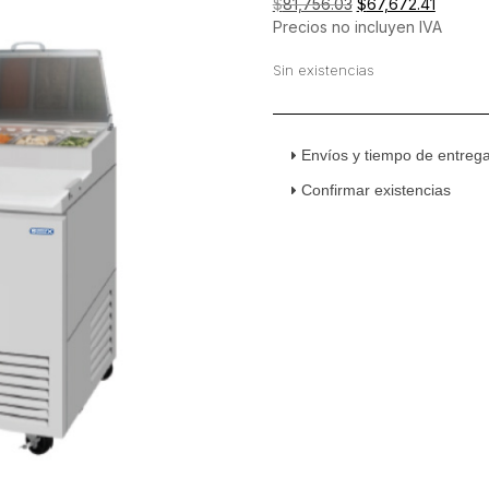
El
El
$
81,756.03
$
67,672.41
precio
precio
Precios no incluyen IVA
original
actual
Sin existencias
era:
es:
$81,756.03.
$67,672
Envíos y tiempo de entreg
Confirmar existencias