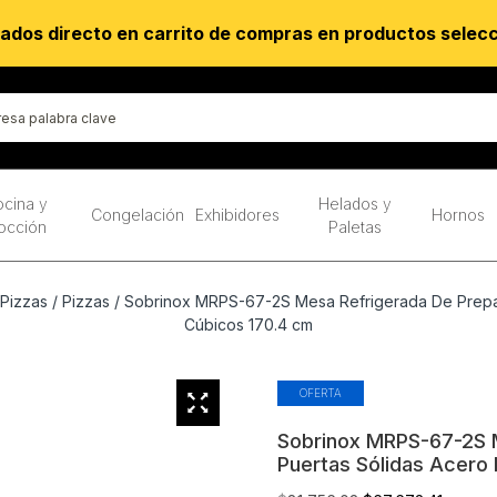
ados directo en carrito de compras en productos selec
cina y
Helados y
Congelación
Exhibidores
Hornos
occión
Paletas
Pizzas
/
Pizzas
/ Sobrinox MRPS-67-2S Mesa Refrigerada De Prepara
Cúbicos 170.4 cm
OFERTA
Sobrinox MRPS-67-2S M
Puertas Sólidas Acero 