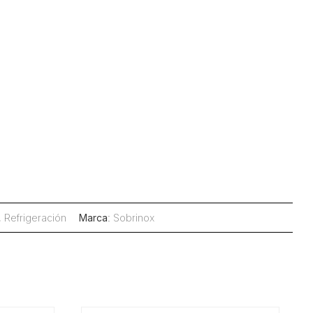
,
Refrigeración
Marca
:
Sobrinox