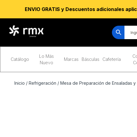
ENVIO GRATIS y Descuentos adicionales aplic
Lo Más
Co
Catálogo
Marcas
Básculas
Cafetería
Nuevo
C
Inicio
/
Refrigeración
/
Mesa de Preparación de Ensaladas y 