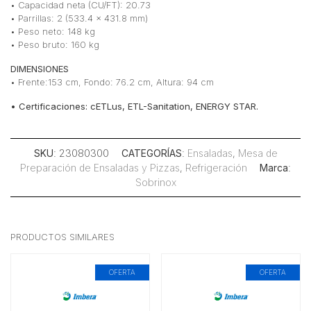
• Capacidad neta (CU/FT): 20.73
• Parrillas: 2 (533.4 x 431.8 mm)
• Peso neto: 148 kg
• Peso bruto: 160 kg
DIMENSIONES
• Frente:153 cm, Fondo: 76.2 cm, Altura: 94 cm
• Certificaciones: cETLus, ETL-Sanitation, ENERGY STAR.
SKU
: 23080300
CATEGORÍAS
:
Ensaladas
,
Mesa de
Preparación de Ensaladas y Pizzas
,
Refrigeración
Marca
:
Sobrinox
PRODUCTOS SIMILARES
OFERTA
OFERTA