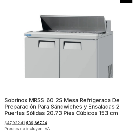
Sobrinox MRSS-60-2S Mesa Refrigerada De
Preparación Para Sándwiches y Ensaladas 2
Puertas Sólidas 20.73 Pies Cúbicos 153 cm
El
El
$
47,922.41
$
39,667.24
precio
precio
Precios no incluyen IVA
original
actual