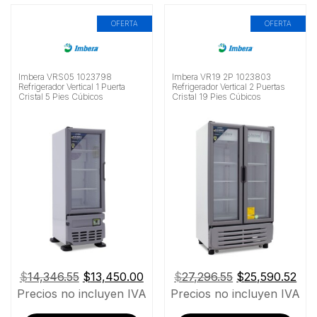
OFERTA
OFERTA
Imbera VRS05 1023798
Imbera VR19 2P 1023803
Refrigerador Vertical 1 Puerta
Refrigerador Vertical 2 Puertas
Cristal 5 Pies Cúbicos
Cristal 19 Pies Cúbicos
El
El
El
El
$
14,346.55
$
13,450.00
$
27,296.55
$
25,590.52
precio
precio
precio
pre
Precios no incluyen IVA
Precios no incluyen IVA
original
actual
original
act