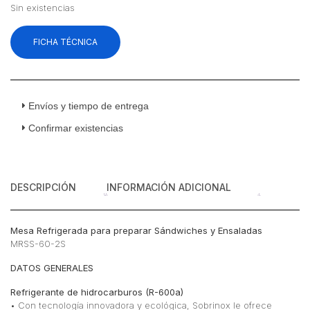
era:
es:
Sin existencias
$47,922.41.
$39,667.24.
FICHA TÉCNICA
Envíos y tiempo de entrega
Confirmar existencias
DESCRIPCIÓN
INFORMACIÓN ADICIONAL
Mesa Refrigerada para preparar Sándwiches y Ensaladas
MRSS-60-2S
DATOS GENERALES
Refrigerante de hidrocarburos (R-600a)
• Con tecnología innovadora y ecológica, Sobrinox le ofrece