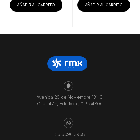
era:
es:
era:
es:
AÑADIR AL CARRITO
AÑADIR AL CARRITO
$14,346.55.
$13,450.00.
$27,296.55.
$25
Avenida 20 de Noviembre 131-C,
Cuautitlán, Edo Mex, C.P. 54800
55 6096 3968