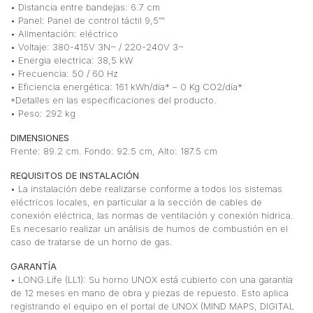
• Distancia entre bandejas: 6.7 cm
• Panel: Panel de control táctil 9,5″”
• Alimentación: eléctrico
• Voltaje: 380-415V 3N~ / 220-240V 3~
• Energia electrica: 38,5 kW
• Frecuencia: 50 / 60 Hz
• Eficiencia energética: 161 kWh/día* – 0 Kg CO2/día*
*Detalles en las especificaciones del producto.
• Peso: 292 kg
DIMENSIONES
Frente: 89.2 cm. Fondo: 92.5 cm, Alto: 187.5 cm
REQUISITOS DE INSTALACIÓN
• La instalación debe realizarse conforme a todos los sistemas
eléctricos locales, en particular a la sección de cables de
conexión eléctrica, las normas de ventilación y conexión hídrica.
Es necesario realizar un análisis de humos de combustión en el
caso de tratarse de un horno de gas.
GARANTÍA
•⁠ ⁠LONG.Life (LL1): Su horno UNOX está cubierto con una garantía
de 12 meses en mano de obra y piezas de repuesto. Esto aplica
registrando el equipo en el portal de UNOX (MIND MAPS, DIGITAL