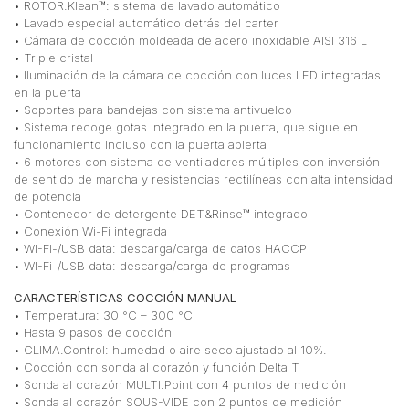
• ROTOR.Klean™: sistema de lavado automático
• Lavado especial automático detrás del carter
• Cámara de cocción moldeada de acero inoxidable AISI 316 L
• Triple cristal
• Iluminación de la cámara de cocción con luces LED integradas
en la puerta
• Soportes para bandejas con sistema antivuelco
• Sistema recoge gotas integrado en la puerta, que sigue en
funcionamiento incluso con la puerta abierta
• 6 motores con sistema de ventiladores múltiples con inversión
de sentido de marcha y resistencias rectilíneas con alta intensidad
de potencia
• Contenedor de detergente DET&Rinse™ integrado
• Conexión Wi-Fi integrada
• WI-Fi-/USB data: descarga/carga de datos HACCP
• WI-Fi-/USB data: descarga/carga de programas
CARACTERÍSTICAS COCCIÓN MANUAL
• Temperatura: 30 °C – 300 °C
• Hasta 9 pasos de cocción
• CLIMA.Control: humedad o aire seco ajustado al 10%.
• Cocción con sonda al corazón y función Delta T
• Sonda al corazón MULTI.Point con 4 puntos de medición
• Sonda al corazón SOUS-VIDE con 2 puntos de medición