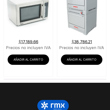
$
17,189.66
$
38,786.21
Precios no incluyen IVA
Precios no incluyen IVA
AÑADIR AL CARRITO
AÑADIR AL CARRITO