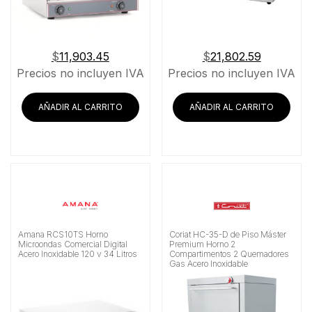
$
11,903.45
$
21,802.59
Precios no incluyen IVA
Precios no incluyen IVA
AÑADIR AL CARRITO
AÑADIR AL CARRITO
Amana RCS10TS Horno
Coriat HC-35-D de Piso Máster
Microondas Comercial Digital
Premium Horno 2
Acero Inoxidable 120 v 34 Litros
Compartimentos 2 Quemadores
Gas Acero Inoxidable