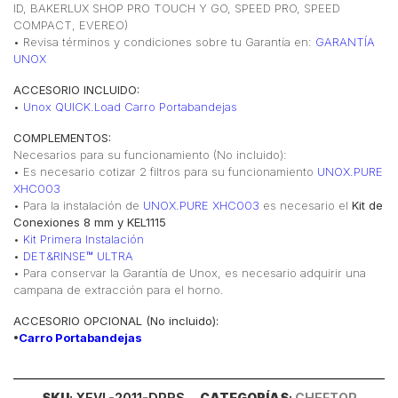
ID, BAKERLUX SHOP PRO TOUCH Y GO, SPEED PRO, SPEED
COMPACT, EVEREO)
•⁠ Revisa términos y condiciones sobre tu Garantía en:
GARANTÍA
UNOX
ACCESORIO INCLUIDO:
•
Unox QUICK.Load Carro Portabandejas
COMPLEMENTOS:
Necesarios para su funcionamiento (No incluido):
• Es necesario cotizar 2 filtros para su funcionamiento
UNOX.PURE
XHC003
• Para la instalación de
UNOX.PURE XHC003
es necesario el
Kit de
Conexiones 8 mm y KEL1115
•
Kit Primera Instalación
•
DET&RINSE™ ULTRA
• Para conservar la Garantía de Unox, es necesario adquirir una
campana de extracción para el horno.
ACCESORIO OPCIONAL (No incluido):
•
Carro Portabandejas
SKU
: XEVL-2011-DPRS
CATEGORÍAS
:
CHEFTOP