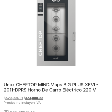
Unox CHEFTOP MIND.Maps BIG PLUS XEVL-
2011-DPRS Horno De Carro Eléctrico 220 V
El
El
$
520,904.31
$
451,000.00
precio
precio
Precios no incluyen IVA
original
actual
era:
es: