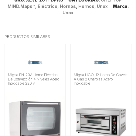
MIND.Maps™
,
Eléctrico
,
Hornos
,
Hornos
,
Unox
Marca
:
Unox
PRODUCTOS SIMILARES
Migsa EN-20A Horno Eléctrico
Migsa HGO-12 Horno De Gaveta
De Convección 4 Niveles Acero
A Gas 2 Charolas Acero
Inoxidable 220 v
Inoxidable