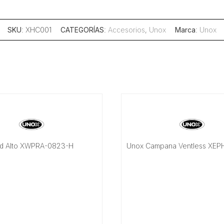
SKU
: XHC001
CATEGORÍAS
:
Accesorios
,
Unox
Marca
:
Unox
nd Alto XWPRA-0823-H
Unox Campana Ventless XE