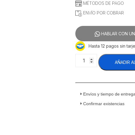
MÉTODOS DE PAGO
ENVÍO POR COBRAR
HABLAR CON UN
Hasta 12 pagos sin tarje
Unox
AÑADIR A
Ducha
XHC001
Ducha
Manual
Externa
Envíos y tiempo de entreg
cantidad
Confirmar existencias