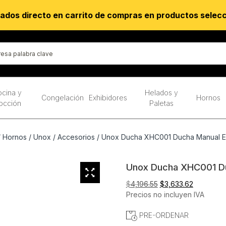
ados directo en carrito de compras en productos selec
cina y
Helados y
Congelación
Exhibidores
Hornos
occión
Paletas
/
Hornos
/
Unox
/
Accesorios
/ Unox Ducha XHC001 Ducha Manual E
Unox Ducha XHC001 Du
El
El
$
4,196.55
$
3,633.62
precio
precio
Precios no incluyen IVA
original
actual
PRE-ORDENAR
era:
es:
$4,196.55.
$3,633.62