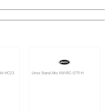
PHA-HC23
Unox Stand Alto XWVRC-0711-H