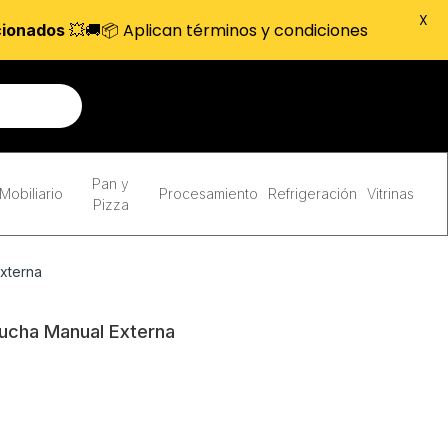
X
💥🚚📦 Aplican términos y condiciones
cionados
Pan y
Mobiliario
Procesamiento
Refrigeración
Vitrinas
Pizza
xterna
cha Manual Externa
.