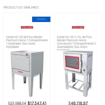
PRODUCTOS SIMILARES
OFERTA
Coriat HC-35 de Piso Máster
Coriat HC-35-C-XL de Piso
Premium Horno 1 Compartimento
Máster Premium Horno
1 Quemador Gas Acero
Convección 1 Compartimento 2
Inoxidable
Quemadores Gas Acero
Inoxidable
El
El
$
21,199.14
$
17,547.41
$
48,118.97