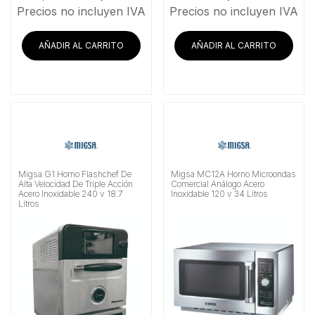
precio
precio
Precios no incluyen IVA
Precios no incluyen IVA
original
actual
era:
es:
AÑADIR AL CARRITO
AÑADIR AL CARRITO
$21,199.14.
$17,547.41.
Migsa G1 Horno Flashchef De
Migsa MC12A Horno Microondas
Alta Velocidad De Triple Acción
Comercial Análogo Acero
Acero Inoxidable 240 v 18.7
Inoxidable 120 v 34 Litros
Litros