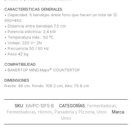
CARACTERÍSTICAS GENERALES
• Capacidad: 6 bandejas doble fono que hacen un total de 12
660×460
• Distancia entre bandejas 7.5 cm
• Potencia eléctrica: 2,4 kW
• Temperatura máx.: 50 ºC
• Voltaje: 220 V~ 2N
• Frecuencia 50 / 60 Hz
• Peso 42 kg
COMPATIBILIDAD
• BAKERTOP MIND.Maps™ COUNTERTOP
DIMENSIONES
Frente: 86 cm. Fondo: 108.2 cm, Alto: 79.8 cm
SKU
: XAVPC-12FS-B
CATEGORÍAS
:
Fermentadoras
,
Fermentadoras
,
Hornos
,
Panadería y Pizzería
,
Unox
Marca
:
Unox