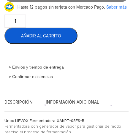
con Mercado Pago.
Saber más
Hasta 12 pagos sin tarjeta
Unox
LIEVOX
Fermentadora
AÑADIR AL CARRITO
XAVPC-
12FS-
B
cantidad
Envíos y tiempo de entrega
Confirmar existencias
DESCRIPCIÓN
INFORMACIÓN ADICIONAL
Unox LIEVOX Fermentadora XAKPT-08FS-B
Fermentadora con generador de vapor para gestionar de modo
preciso el proceso de fermentación.