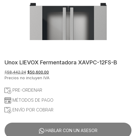
Unox LIEVOX Fermentadora XAVPC-12FS-B
El
El
$
58,442.24
$
50,600.00
precio
precio
Precios no incluyen IVA
original
actual
era:
es:
PRE-ORDENAR
$58,442.24.
$50,600.00.
MÉTODOS DE PAGO
ENVÍO POR COBRAR
HABLAR CON UN ASESOR