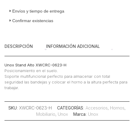
Envíos y tiempo de entrega
Confirmar existencias
DESCRIPCIÓN
INFORMACIÓN ADICIONAL
Unox Stand Alto XWCRC-0623-H
Posicionamiento en el suelo.
Soporte multifuncional perfecto para almacenar con total
seguridad las bandejas y colocar el horno a la altura perfecta para
trabajar.
SKU
: XWCRC-0623-H
CATEGORÍAS
:
Accesorios
,
Hornos
,
Mobiliario
,
Unox
Marca
:
Unox