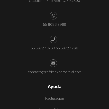
Cuautitlán, Edo Mex, C.P. 54800
55 6096 3968
55 5872 4376
/
55 5872 4786
contacto@refrimexcomercial.com
Ayuda
Facturación