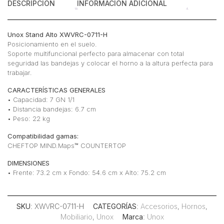
DESCRIPCIÓN
INFORMACIÓN ADICIONAL
Unox Stand Alto XWVRC-0711-H
Posicionamiento en el suelo.
Soporte multifuncional perfecto para almacenar con total
seguridad las bandejas y colocar el horno a la altura perfecta para
trabajar.
CARACTERÍSTICAS GENERALES
• Capacidad: 7 GN 1/1
• Distancia bandejas: 6.7 cm
• Peso: 22 kg
Compatibilidad gamas:
CHEFTOP MIND.Maps™ COUNTERTOP
DIMENSIONES
• Frente: 73.2 cm x Fondo: 54.6 cm x Alto: 75.2 cm
SKU
: XWVRC-0711-H
CATEGORÍAS
:
Accesorios
,
Hornos
,
Mobiliario
,
Unox
Marca
:
Unox