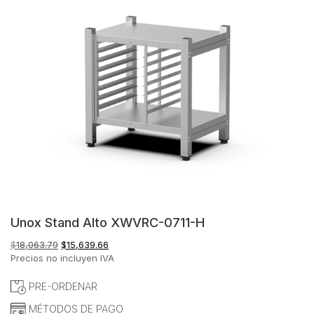
Unox Stand Alto XWVRC-0711-H
El
El
$
18,063.79
$
15,639.66
precio
precio
Precios no incluyen IVA
original
actual
era:
es:
PRE-ORDENAR
$18,063.79.
$15,639.66.
MÉTODOS DE PAGO