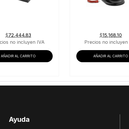
$
72,444.83
$
15,168.10
cios no incluyen IVA
Precios no incluyen
AÑADIR AL CARRITO
AÑADIR AL CARRITO
Ayuda