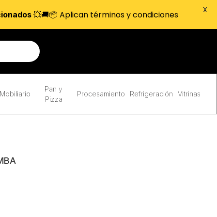
X
💥🚚📦 Aplican términos y condiciones
cionados
Pan y
Mobiliario
Procesamiento
Refrigeración
Vitrinas
Pizza
MBA