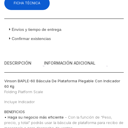
FICHA TÉCNICA
Plegable
Con
Indicador
60
Kg
Envíos y tiempo de entrega
cantidad
Confirmar existencias
DESCRIPCIÓN
INFORMACIÓN ADICIONAL
Vinson BAPLE-60 Báscula De Plataforma Plegable Con Indicador
60 Kg
Folding Platform Scale
Incluye Indicador
BENEFICIOS
• Haga su negocio más eficiente
– Con la función de “Peso,
precio, y total” podrás usar la báscula de plataforma para recibo de
mercancía o para despacho de ventas.