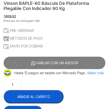
Vinson BAPLE-60 Báscula De Plataforma
Plegable Con Indicador 60 Kg
$
808.62
Precios no incluyen IVA
PRE-ORDENAR
MÉTODOS DE PAGO
ENVÍO POR COBRAR
HABLAR CON UN ASESOR
con Mercado Pago.
Saber más
Hasta 12 pagos sin tarjeta
Vinson
BAPLE-
60
AÑADIR AL CARRITO
Báscula
De
Plataforma