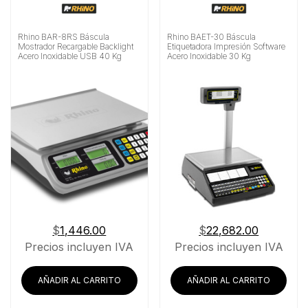
Rhino BAR-8RS Báscula
Rhino BAET-30 Báscula
Mostrador Recargable Backlight
Etiquetadora Impresión Software
Acero Inoxidable USB 40 Kg
Acero Inoxidable 30 Kg
$
1,446.00
$
22,682.00
Precios incluyen IVA
Precios incluyen IVA
AÑADIR AL CARRITO
AÑADIR AL CARRITO