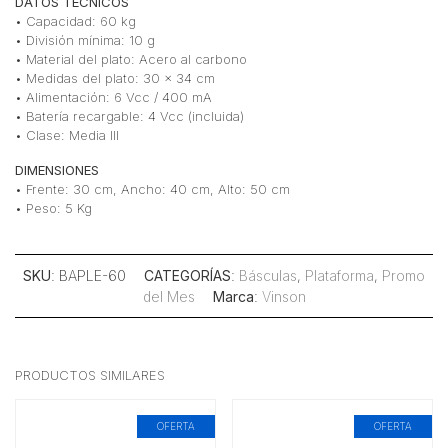
DATOS TÉCNICOS
• Capacidad: 60 kg
• División mínima: 10 g
• Material del plato: Acero al carbono
• Medidas del plato: 30 x 34 cm
• Alimentación: 6 Vcc / 400 mA
• Batería recargable: 4 Vcc (incluida)
• Clase: Media III
DIMENSIONES
• Frente: 30 cm, Ancho: 40 cm, Alto: 50 cm
• Peso: 5 Kg
SKU
: BAPLE-60
CATEGORÍAS
:
Básculas
,
Plataforma
,
Promo
del Mes
Marca
:
Vinson
PRODUCTOS SIMILARES
OFERTA
OFERTA