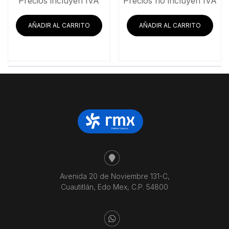
Precios incluyen IVA
Precios no incluyen IVA
original
actua
era:
es:
AÑADIR AL CARRITO
AÑADIR AL CARRITO
$2,071.55.
$1,9
Avenida 20 de Noviembre 131-C,
Cuautitlán, Edo Mex, C.P. 54800