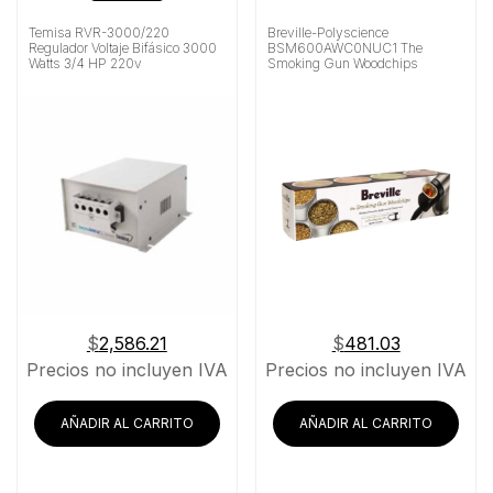
Temisa RVR-3000/220
Breville-Polyscience
Regulador Voltaje Bifásico 3000
BSM600AWC0NUC1 The
Watts 3/4 HP 220v
Smoking Gun Woodchips
$
2,586.21
$
481.03
Precios no incluyen IVA
Precios no incluyen IVA
AÑADIR AL CARRITO
AÑADIR AL CARRITO