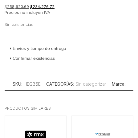
El
El
$
258,620.69
$
234,276.72
precio
precio
Precios no incluyen IVA
original
actual
era:
es:
Sin existencias
$258,620.69.
$234,276.72.
Envíos y tiempo de entrega
Confirmar existencias
SKU
: HEG36E
CATEGORÍAS
:
Sin categorizar
Marca
:
PRODUCTOS SIMILARES