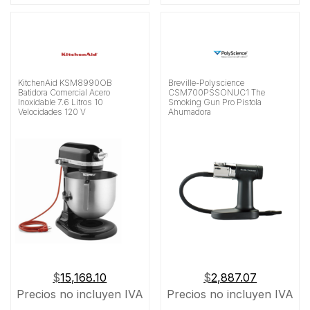
KitchenAid KSM8990OB
Breville-Polyscience
Batidora Comercial Acero
CSM700PSSONUC1 The
Inoxidable 7.6 Litros 10
Smoking Gun Pro Pistola
Velocidades 120 V
Ahumadora
$
15,168.10
$
2,887.07
Precios no incluyen IVA
Precios no incluyen IVA