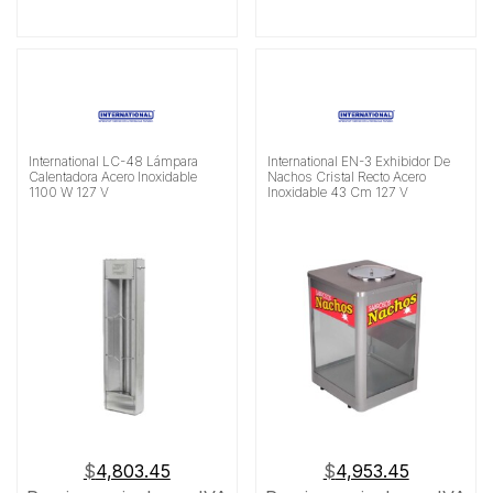
International LC-48 Lámpara
International EN-3 Exhibidor De
Calentadora Acero Inoxidable
Nachos Cristal Recto Acero
1100 W 127 V
Inoxidable 43 Cm 127 V
$
4,803.45
$
4,953.45