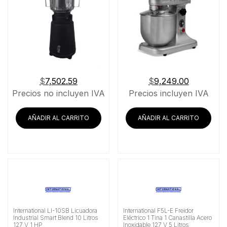
$
7,502.59
$
9,249.00
Precios no incluyen IVA
Precios incluyen IVA
AÑADIR AL CARRITO
AÑADIR AL CARRITO
International LI-10SB Licuadora
International F5L-E Freidor
Industrial Smart Blend 10 Litros
Eléctrico 1 Tina 1 Canastilla Acero
127 V 1 HP
Inoxidable 127 V 5 Litros