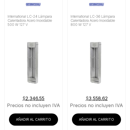
International LC-24 Lámpara
International LC-36 Lámpara
Calentadora Acero Inoxidable
Calentadora Acero Inoxidable
500 W 127 V
800 W 127 V
$
2,346.55
$
3,558.62
Precios no incluyen IVA
Precios no incluyen IVA
AÑADIR AL CARRITO
AÑADIR AL CARRITO