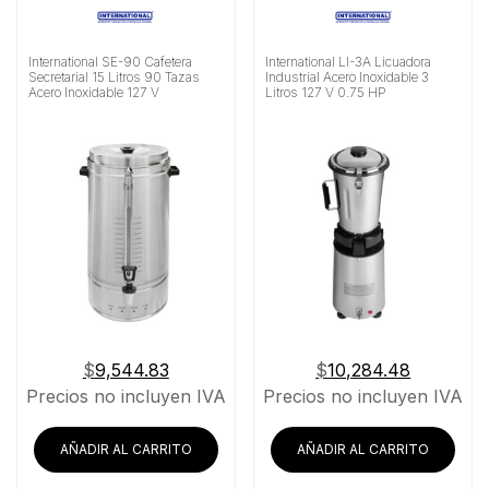
International SE-90 Cafetera
International LI-3A Licuadora
Secretarial 15 Litros 90 Tazas
Industrial Acero Inoxidable 3
Acero Inoxidable 127 V
Litros 127 V 0.75 HP
$
9,544.83
$
10,284.48
Precios no incluyen IVA
Precios no incluyen IVA
AÑADIR AL CARRITO
AÑADIR AL CARRITO