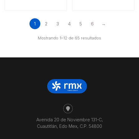
1
2
3
4
5
6
→
Ordenado
Mostrando 1–12 de 65 resultados
por
precio:
bajo
a
alto
Avenida 20 de Noviembre 131-C,
Cuautitlán, Edo Mex, C.P. 54800