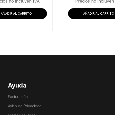
precio
cios no incluyen IVA
Precios no incluyen
original
era:
AÑADIR AL CARRITO
AÑADIR AL CARRITO
$50,738
Ayuda
Facturación
Aviso de Privacidad