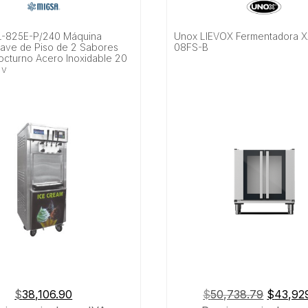
L-825E-P/240 Máquina
Unox LIEVOX Fermentadora 
ave de Piso de 2 Sabores
08FS-B
octurno Acero Inoxidable 20
 v
El
$
38,106.90
$
50,738.79
$
43,92