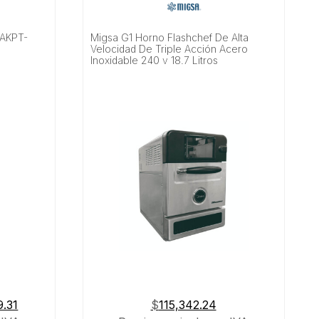
XAKPT-
Migsa G1 Horno Flashchef De Alta
Velocidad De Triple Acción Acero
Inoxidable 240 v 18.7 Litros
El
9.31
$
115,342.24