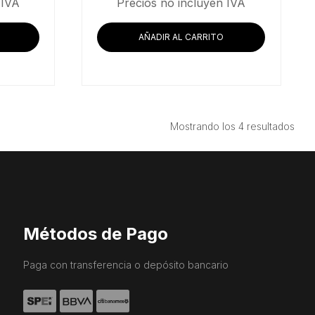
precio
 IVA
Precios no incluyen IVA
actual
es:
AÑADIR AL CARRITO
.79.
$43,929.31.
Ord
Mostrando los 4 resultados
por
prec
bajo
a
alto
Métodos de Pago
Paga con transferencia o depósito bancario