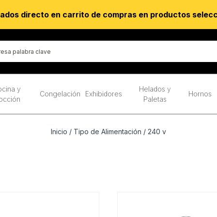
ados directo en carrito de compras en productos selec
cina y
Helados y
Congelación
Exhibidores
Hornos
occión
Paletas
Inicio
/ Tipo de Alimentación / 240 v