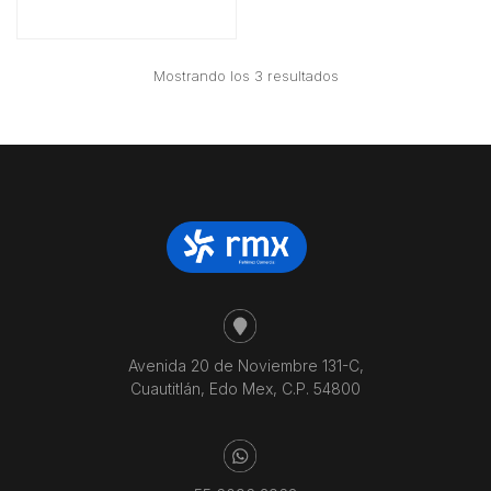
Ordenado
Mostrando los 3 resultados
por
precio:
bajo
a
alto
Avenida 20 de Noviembre 131-C,
Cuautitlán, Edo Mex, C.P. 54800