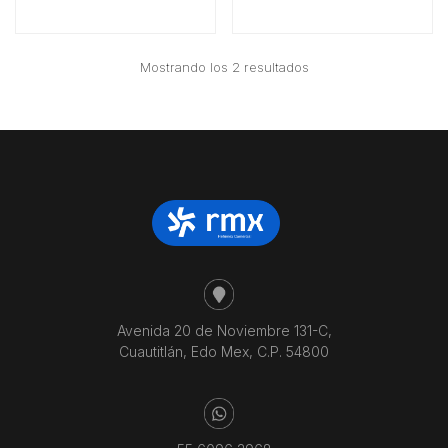
Ordenado
Mostrando los 2 resultados
por
precio:
bajo
a
alto
Avenida 20 de Noviembre 131-C,
Cuautitlán, Edo Mex, C.P. 54800