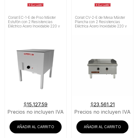
Coriat EC-1-E de Piso Máster
Coriat CV-2-E de Mesa Máster
Estufón con 2 Resistencias
Plancha con 2 Resistencias
Eléctrico Acero Inoxidable 220 v
Eléctrica Acero Inoxidable 220 v
$
15,127.59
$
23,561.21
Precios no incluyen IVA
Precios no incluyen IVA
AÑADIR AL CARRITO
AÑADIR AL CARRITO