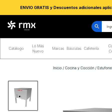
ENVIO GRATIS y Descuentos adicionales aplic
Lo Más
Co
Catálogo
Marcas
Básculas
Cafetería
Nuevo
C
Inicio
/
Cocina y Cocción
/
Estufone