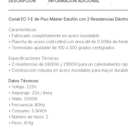
DESCRIPCIÓN
INFORMACIÓN ADICIONAL
Coriat EC-1-E de Piso Máster Estufón con 2 Resistencias Eléctr
Características
• Fabricado completamente en acero inoxidable
• Plancha de acero cold rolled con área útil de 0.508m de fre
• Termostato ajustable de 100 a 300 grados centígrados
Especificaciones Técnicas:
• 2 resistencias de 2600W y 2900W para un calentamiento ráp
• Construcción robusta en acero inoxidable para mayor durabil
Datos Técnicos:
• Voltaje: 220V
• Amperaje: 25A / línea
• Watts: 5500W
• Frecuencia: 60Hz
• Consumo: 5.5kW/h
• Número de fases: 2
• Peso: 41 Kg