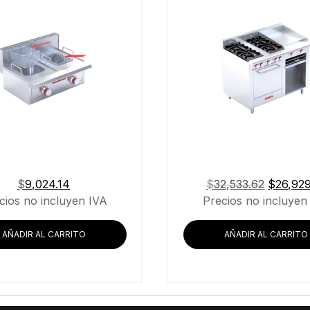
El
$
9,024.14
$
32,533.62
$
26,929
precio
cios no incluyen IVA
Precios no incluyen
original
era:
AÑADIR AL CARRITO
AÑADIR AL CARRITO
$32,533