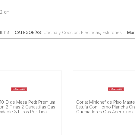
62 cm
10113
CATEGORÍAS
:
Cocina y Cocción
,
Eléctricas
,
Estufones
Mar
-10-D de Mesa Petit Premium
Coriat Minichef de Piso Mást
on 2 Tinas 2 Canastillas Gas
Estufa Con Horno Plancha Gra
idable 3 Litros Por Tina
Quemadores Gas Acero Inoxi