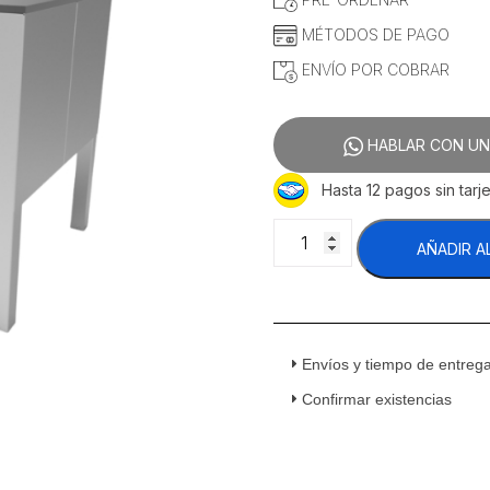
MÉTODOS DE PAGO
ENVÍO POR COBRAR
HABLAR CON UN
Hasta 12 pagos sin tarje
Coriat
AÑADIR A
EC-
1-
E
de
Piso
Envíos y tiempo de entreg
Máster
Estufón
Confirmar existencias
con
2
Resistencias
Eléctrico