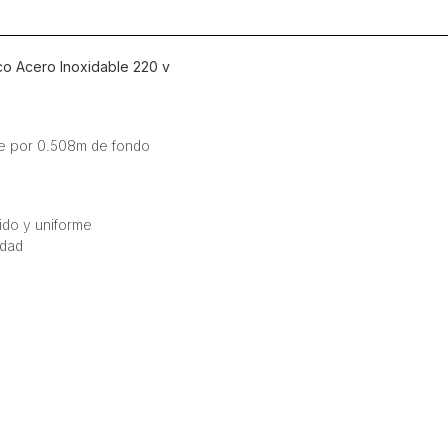
Acero
Inoxidable
220
ico Acero Inoxidable 220 v
v
cantidad
nte por 0.508m de fondo
ido y uniforme
idad