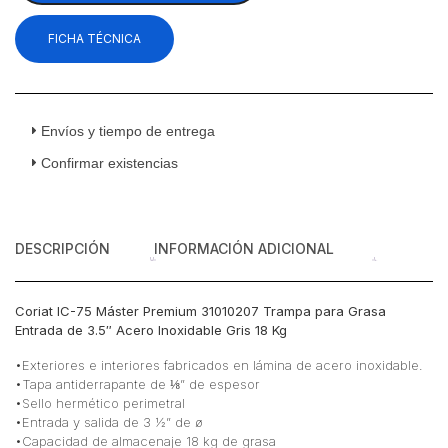
31010207
FICHA TÉCNICA
Trampa
para
Grasa
Entrada
de
Envíos y tiempo de entrega
3.5"
Confirmar existencias
Acero
Inoxidable
Gris
18
DESCRIPCIÓN
INFORMACIÓN ADICIONAL
Kg
cantidad
Coriat IC-75 Máster Premium 31010207 Trampa para Grasa
Entrada de 3.5″ Acero Inoxidable Gris 18 Kg
•Exteriores e interiores fabricados en lámina de acero inoxidable.
•Tapa antiderrapante de ⅛” de espesor
•Sello hermético perimetral
•Entrada y salida de 3 ½” de ø
•Capacidad de almacenaje 18 kg de grasa