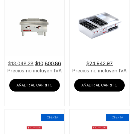
El
El
$
13,048.28
$
10,800.86
$
24,943.97
precio
precio
Precios no incluyen IVA
Precios no incluyen IVA
original
actual
era:
es:
AÑADIR AL CARRITO
AÑADIR AL CARRITO
$13,048.28.
$10,800.86.
OFERTA
OFERTA