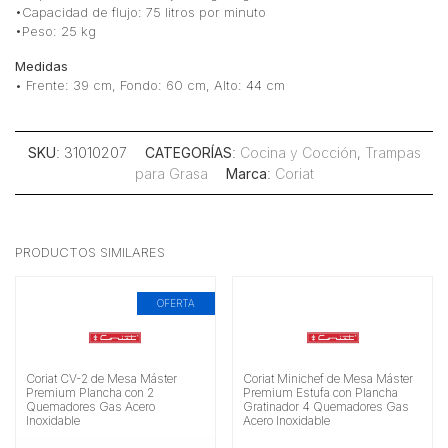
•Capacidad de flujo: 75 litros por minuto
•Peso: 25 kg
Medidas
• Frente: 39 cm, Fondo: 60 cm, Alto: 44 cm
SKU
: 31010207
CATEGORÍAS
:
Cocina y Cocción
,
Trampas
para Grasa
Marca
:
Coriat
PRODUCTOS SIMILARES
OFERTA
Coriat CV-2 de Mesa Máster
Coriat Minichef de Mesa Máster
Premium Plancha con 2
Premium Estufa con Plancha
Quemadores Gas Acero
Gratinador 4 Quemadores Gas
Inoxidable
Acero Inoxidable