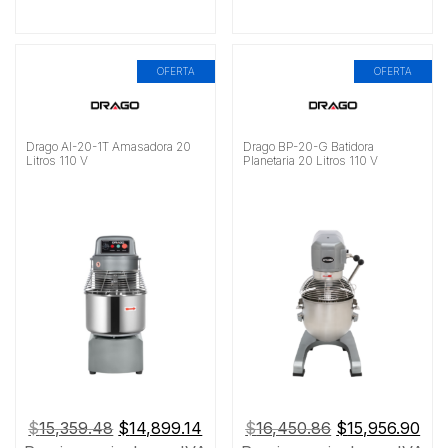
OFERTA
OFERTA
Drago AI-20-1T Amasadora 20
Drago BP-20-G Batidora
Litros 110 V
Planetaria 20 Litros 110 V
El
El
El
El
$
15,359.48
$
14,899.14
$
16,450.86
$
15,956.90