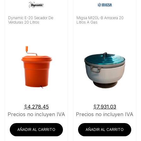
Dynamic E-20 Secador De
Migsa MI20L-B Arrocera 20
Verduras 20 Litros
Litros A Gas
$
4,278.45
$
7,931.03
Precios no incluyen IVA
Precios no incluyen IVA
AÑADIR AL CARRITO
AÑADIR AL CARRITO