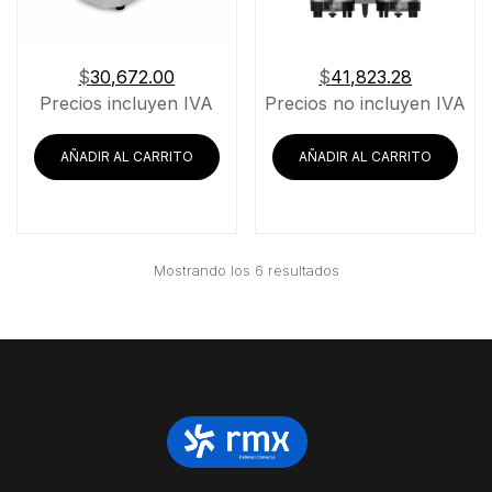
$
30,672.00
$
41,823.28
Precios incluyen IVA
Precios no incluyen IVA
AÑADIR AL CARRITO
AÑADIR AL CARRITO
Ordenado
Mostrando los 6 resultados
por
precio:
bajo
a
alto