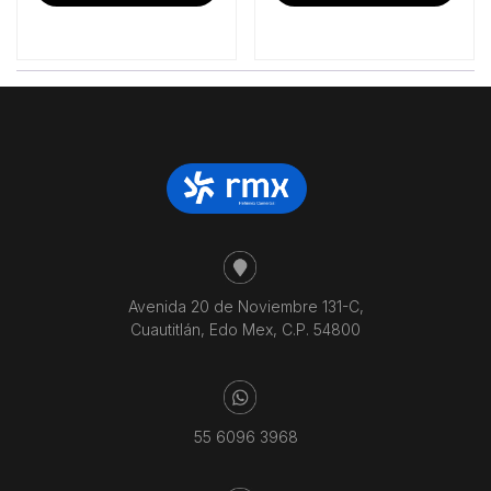
$18,272.41.
$15,125.00.
$41,250.86.
$34
Avenida 20 de Noviembre 131-C,
Cuautitlán, Edo Mex, C.P. 54800
55 6096 3968