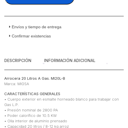
20
Litros
A
Gas
cantidad
Envíos y tiempo de entrega
Confirmar existencias
DESCRIPCIÓN
INFORMACIÓN ADICIONAL
Arrocera 20 Litros A Gas. MI20L-B
Marca: MIGSA
CARACTERÍSTICAS GENERALES
• Cuerpo exterior en esmalte horneado blanco para trabajar con
Gas L.P.
• Presión nominal de 2800 PA
• Poder calorífico de 10.5 KW
• Olla interior de aluminio prensado
• Capacidad 20 litros / 8-12 kg arroz