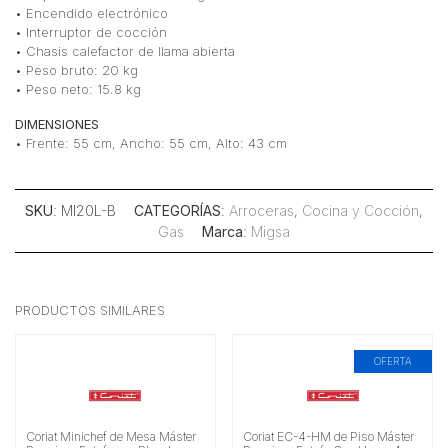
• Encendido electrónico
• Interruptor de cocción
• Chasis calefactor de llama abierta
• Peso bruto: 20 kg
• Peso neto: 15.8 kg
DIMENSIONES
• Frente: 55 cm, Ancho: 55 cm, Alto: 43 cm
SKU
: MI20L-B
CATEGORÍAS
:
Arroceras
,
Cocina y Cocción
,
Gas
Marca
:
Migsa
PRODUCTOS SIMILARES
OFERTA
Coriat Minichef de Mesa Máster
Coriat EC-4-HM de Piso Máster