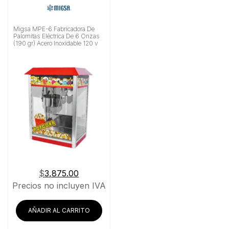
Migsa MPE-6 Fabricadora De
Palomitas Eléctrica De 6 Onzas
(190 gr) Acero Inoxidable 120 v
$
3,875.00
Precios no incluyen IVA
AÑADIR AL CARRITO