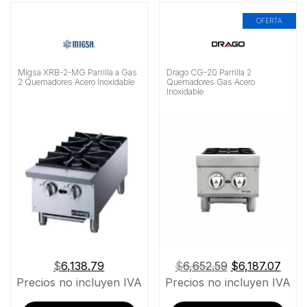
OFERTA
Alimentación
Material
Migsa XRB-2-MG Parrilla a Gas
Drago CG-20 Parrilla 2
2 Quemadores Acero Inoxidable
Quemadores Gas Acero
Inoxidable
Buscar
El
El
$
6,138.79
$
6,652.59
$
6,187.07
precio
prec
Precios no incluyen IVA
Precios no incluyen IVA
original
actua