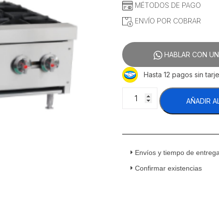
MÉTODOS DE PAGO
ENVÍO POR COBRAR
HABLAR CON UN
Hasta 12 pagos sin tarje
Migsa
AÑADIR A
XRB-
4-
MG
Parrilla
a
Envíos y tiempo de entreg
Gas
4
Confirmar existencias
Quemadores
Acero
Inoxidable
cantidad