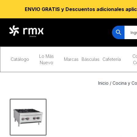
ENVIO GRATIS y Descuentos adicionales aplic
Lo Más
Co
Catálogo
Marcas
Básculas
Cafetería
Nuevo
C
Inicio
/
Cocina y C