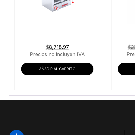
$
8,718.97
$
2
Precios no incluyen IVA
Pre
AÑADIR AL CARRITO