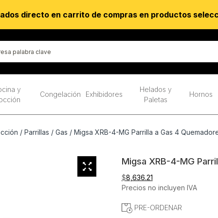
ados directo en carrito de compras en productos selec
cina y
Helados y
Congelación
Exhibidores
Hornos
occión
Paletas
occión
/
Parrillas
/
Gas
/ Migsa XRB-4-MG Parrilla a Gas 4 Quemadore
Migsa XRB-4-MG Parril
$
8,636.21
Precios no incluyen IVA
PRE-ORDENAR