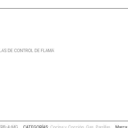
LAS DE CONTROL DE FLAMA
 XRB-4-MG
CATEGORÍAS
:
Cocina y Cocción
,
Gas
,
Parrillas
Marca