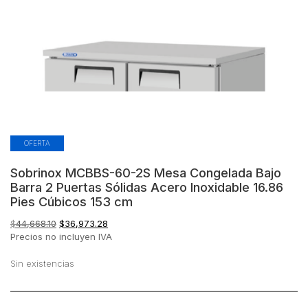
OFERTA
Sobrinox MCBBS-60-2S Mesa Congelada Bajo
Barra 2 Puertas Sólidas Acero Inoxidable 16.86
Pies Cúbicos 153 cm
El
El
$
44,668.10
$
36,973.28
precio
precio
Precios no incluyen IVA
original
actual
era:
es:
Sin existencias
$44,668.10.
$36,973.28.