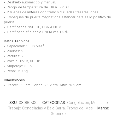
• Deshielo automático y manual.
• Rango de temperatura de -18 a -22 ºC.
• 2 ruedas delanteras con freno y 2 ruedas traseras locas.
• Empaques de puerta magnéticos estándar para sello positivo de
puerta.
• Certificados NSF, UL, CSA & NOM.
• Certificado eficiencia ENERGY STAR®.
Datos Técnicos:
• Capacidad: 16.86 pies³
• Puertas: 2
• Parrillas: 2
• Voltaje: 127 V, 60 Hz
• Amperaje: 3.1 A
• Peso: 150 Kg
Dimensiones:
• Frente: 153 cm, Fondo: 76.2 cm, Alto: 76.2 cm
SKU
: 38080300
CATEGORÍAS
:
Congelación
,
Mesas de
Trabajo Congeladas y Bajo Barra
,
Promo del Mes
Marca
:
Sobrinox