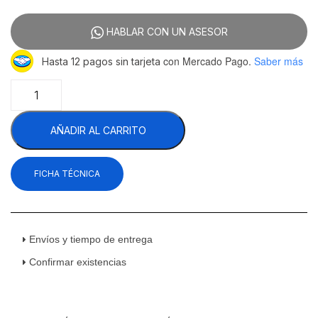
HABLAR CON UN ASESOR
con Mercado Pago.
Saber más
Hasta 12 pagos sin tarjeta
Asber
ABBC-
24-
AÑADIR AL CARRITO
48-
S
HC
FICHA TÉCNICA
Refrigerador
Contrabarra
Acero
Inoxidable
Slim
Envíos y tiempo de entrega
Bar
Confirmar existencias
Line
2
Puertas
Sólidas