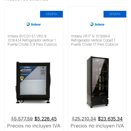
OFERTA
OFERTA
Imbera BVC01-E1 VR0.9
Imbera VR17 N 1019864
1016414 Refrigerador Vertical 1
Refrigerador Vertical Cobalt 1
Puerta Cristal 0.9 Pies Cúbicos
Puerta Cristal 17 Pies Cúbicos
El
El
El
El
$
5,577.59
$
5,228.45
$
25,210.34
$
23,635.34
precio
precio
precio
pre
Precios no incluyen IVA
Precios no incluyen IVA