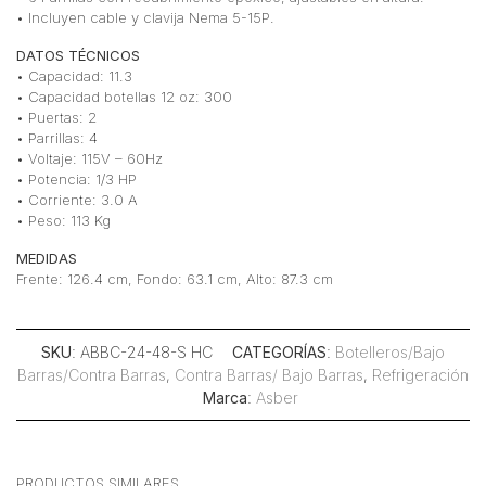
• Incluyen cable y clavija Nema 5-15P.
DATOS TÉCNICOS
• Capacidad: 11.3
• Capacidad botellas 12 oz: 300
• Puertas: 2
• Parrillas: 4
• Voltaje: 115V – 60Hz
• Potencia: 1/3 HP
• Corriente: 3.0 A
• Peso: 113 Kg
MEDIDAS
Frente: 126.4 cm, Fondo: 63.1 cm, Alto: 87.3 cm
SKU
: ABBC-24-48-S HC
CATEGORÍAS
:
Botelleros/Bajo
Barras/Contra Barras
,
Contra Barras/ Bajo Barras
,
Refrigeración
Marca
:
Asber
PRODUCTOS SIMILARES