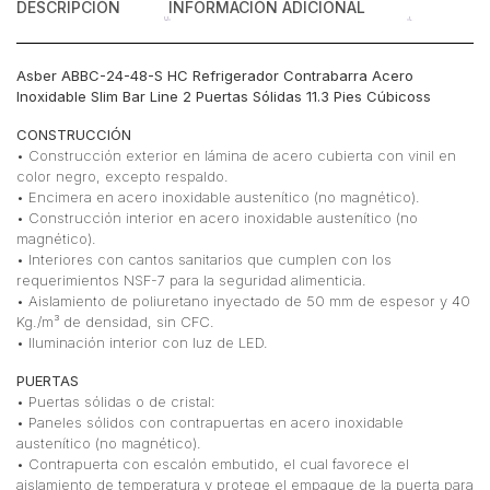
DESCRIPCIÓN
INFORMACIÓN ADICIONAL
11.3
Pies
Cúbicos
Asber ABBC-24-48-S HC Refrigerador Contrabarra Acero
cantidad
Inoxidable Slim Bar Line 2 Puertas Sólidas 11.3 Pies Cúbicoss
CONSTRUCCIÓN
• Construcción exterior en lámina de acero cubierta con vinil en
color negro, excepto respaldo.
• Encimera en acero inoxidable austenítico (no magnético).
• Construcción interior en acero inoxidable austenítico (no
magnético).
• Interiores con cantos sanitarios que cumplen con los
requerimientos NSF-7 para la seguridad alimenticia.
• Aislamiento de poliuretano inyectado de 50 mm de espesor y 40
Kg./m³ de densidad, sin CFC.
• Iluminación interior con luz de LED.
PUERTAS
• Puertas sólidas o de cristal:
• Paneles sólidos con contrapuertas en acero inoxidable
austenítico (no magnético).
• Contrapuerta con escalón embutido, el cual favorece el
aislamiento de temperatura y protege el empaque de la puerta para