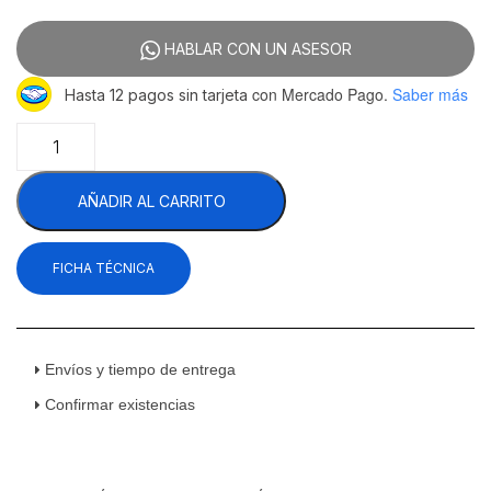
HABLAR CON UN ASESOR
con Mercado Pago.
Saber más
Hasta 12 pagos sin tarjeta
Asber
ABBC-
94-
AÑADIR AL CARRITO
S
HC
Refrigerador
FICHA TÉCNICA
Contrabarra
Acero
Inoxidable
3
Puertas
Envíos y tiempo de entrega
Sólidas
Confirmar existencias
34.4
Pies
Cúbicos
cantidad