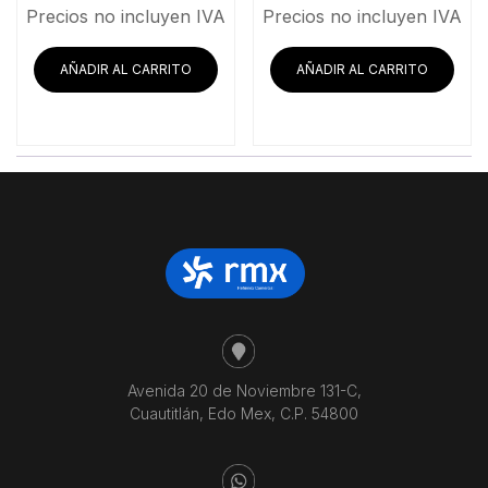
precio
precio
precio
prec
Precios no incluyen IVA
Precios no incluyen IVA
original
actual
original
actua
era:
es:
era:
es:
AÑADIR AL CARRITO
AÑADIR AL CARRITO
$25,210.34.
$23,635.34.
$8,155.17.
$7,6
Avenida 20 de Noviembre 131-C,
Cuautitlán, Edo Mex, C.P. 54800