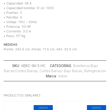
• Capacidad: 34.4
• Capacidad botellas 12 oz: 1200
• Puertas: 3
• Parrillas: 6
• Voltaje: 115V – 60Hz
• Potencia: 1/3 HP
• Corriente: 3.0 A
• Peso: 177 Kg
MEDIDAS
Frente: 242.6 cm, Fondo: 71.6 cm, Alto: 93.6 cm
SKU
: ABBC-94-S HC
CATEGORÍAS
:
Botelleros/Bajo
Barras/Contra Barras
,
Contra Barras/ Bajo Barras
,
Refrigeración
Marca
:
Asber
PRODUCTOS SIMILARES
OFERTA
OFERTA