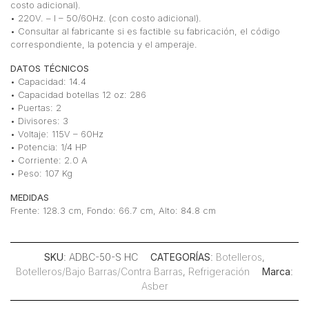
costo adicional).
• 220V. – I – 50/60Hz. (con costo adicional).
• Consultar al fabricante si es factible su fabricación, el código
correspondiente, la potencia y el amperaje.
DATOS TÉCNICOS
• Capacidad: 14.4
• Capacidad botellas 12 oz: 286
• Puertas: 2
• Divisores: 3
• Voltaje: 115V – 60Hz
• Potencia: 1/4 HP
• Corriente: 2.0 A
• Peso: 107 Kg
MEDIDAS
Frente: 128.3 cm, Fondo: 66.7 cm, Alto: 84.8 cm
SKU
: ADBC-50-S HC
CATEGORÍAS
:
Botelleros
,
Botelleros/Bajo Barras/Contra Barras
,
Refrigeración
Marca
:
Asber