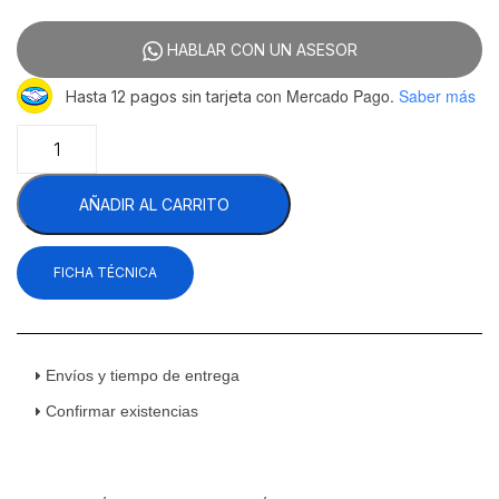
HABLAR CON UN ASESOR
con Mercado Pago.
Saber más
Hasta 12 pagos sin tarjeta
Asber
ADBC-
50-
AÑADIR AL CARRITO
S
HC
Refrigerador
FICHA TÉCNICA
Botellero
Acero
Inoxidable
2
Tapas
Envíos y tiempo de entrega
Corredizas
Confirmar existencias
14.4
Pies
Cúbicos
cantidad