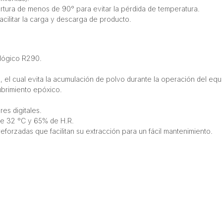
ertura de menos de 90° para evitar la pérdida de temperatura.
cilitar la carga y descarga de producto.
ológico R290.
el cual evita la acumulación de polvo durante la operación del equ
ubrimiento epóxico.
es digitales.
de 32 °C y 65% de H.R.
orzadas que facilitan su extracción para un fácil mantenimiento.