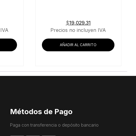
$
19,029.31
 IVA
Precios no incluyen IVA
AÑADIR AL CARRITO
Métodos de Pago
Paga con transferencia o depósito bancario