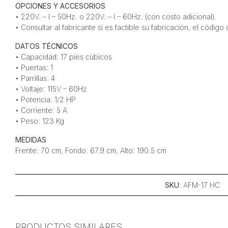
OPCIONES Y ACCESORIOS
• 220V. – I – 50Hz. o 220V. – I – 60Hz. (con costo adicional).
• Consultar al fabricante si es factible su fabricación, el códig
DATOS TÉCNICOS
• Capacidad: 17 pies cúbicos
• Puertas: 1
• Parrillas: 4
• Voltaje: 115V – 60Hz
• Potencia: 1/2 HP
• Corriente: 5 A
• Peso: 123 Kg
MEDIDAS
Frente: 70 cm, Fondo: 67.9 cm, Alto: 190.5 cm
SKU
: AFM-17 HC
PRODUCTOS SIMILARES