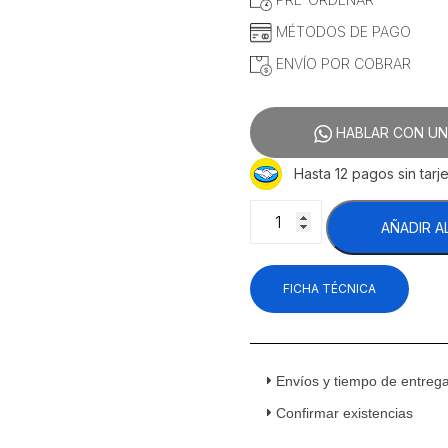
MÉTODOS DE PAGO
ENVÍO POR COBRAR
HABLAR CON UN
Hasta 12 pagos sin tarje
Asber
AÑADIR A
AFM-
17
HC
FICHA TÉCNICA
Congelador
Vertical
1
Puerta
de
Envíos y tiempo de entreg
Cristal
Confirmar existencias
17
Pies