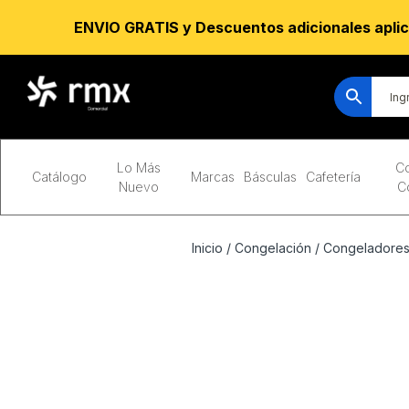
ENVIO GRATIS y Descuentos adicionales aplic
Lo Más
Co
Catálogo
Marcas
Básculas
Cafetería
Nuevo
C
Inicio
/
Congelación
/
Congeladores 