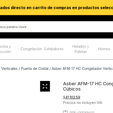
ados directo en carrito de compras en productos selec
cina y
Helados y
Congelación
Exhibidores
Hornos
occión
Paletas
Verticales
/
Puerta de Cristal
/ Asber AFM-17 HC Congelador Vertical
Asber AFM-17 HC Congel
Cúbicos
$
41,102.59
Precios no incluyen IVA
PRE-ORDENAR