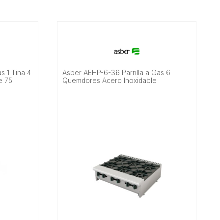
s 1 Tina 4
Asber AEHP-6-36 Parrilla a Gas 6
e 75
Quemdores Acero Inoxidable