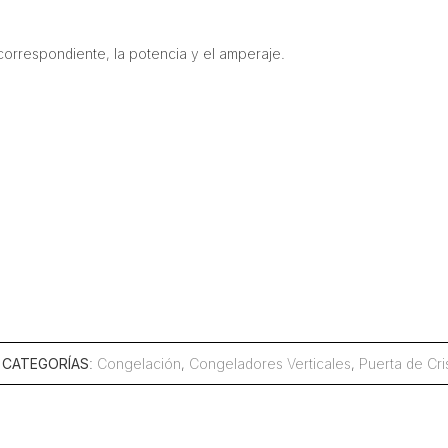
o correspondiente, la potencia y el amperaje.
CATEGORÍAS
:
Congelación
,
Congeladores Verticales
,
Puerta de Cris