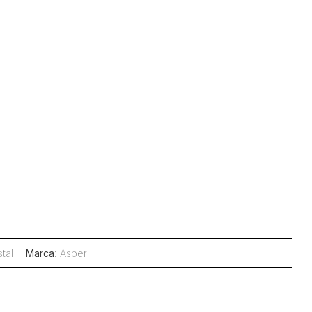
tal
Marca
:
Asber