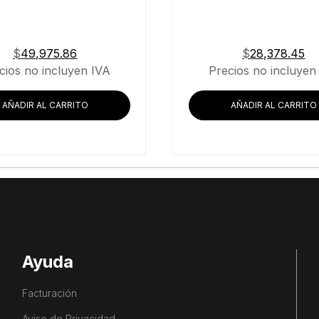
$
49,975.86
$
28,378.45
cios no incluyen IVA
Precios no incluyen
AÑADIR AL CARRITO
AÑADIR AL CARRITO
Ayuda
Facturación
Aviso de Privacidad