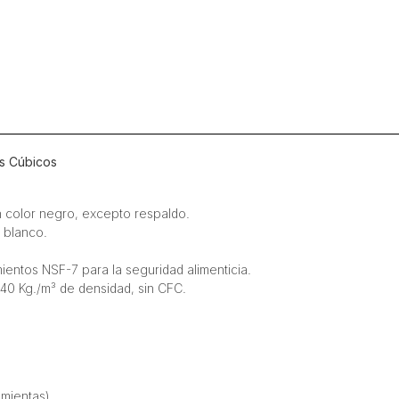
Cúbicos
cantidad
es Cúbicos
n color negro, excepto respaldo.
 blanco.
ientos NSF-7 para la seguridad alimenticia.
40 Kg./m³ de densidad, sin CFC.
mientas).