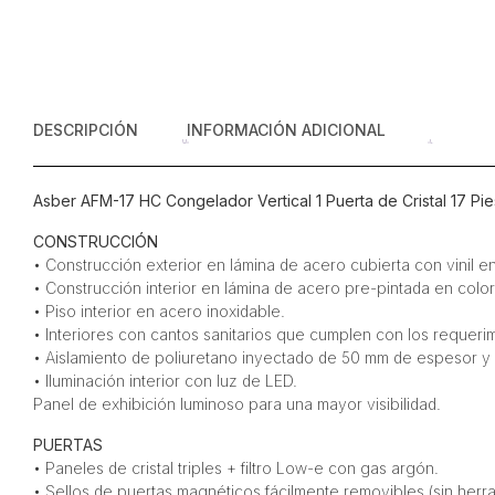
DESCRIPCIÓN
INFORMACIÓN ADICIONAL
Asber AFM-17 HC Congelador Vertical 1 Puerta de Cristal 17 Pi
CONSTRUCCIÓN
• Construcción exterior en lámina de acero cubierta con vinil e
• Construcción interior en lámina de acero pre-pintada en color
• Piso interior en acero inoxidable.
• Interiores con cantos sanitarios que cumplen con los requerim
• Aislamiento de poliuretano inyectado de 50 mm de espesor y 
• Iluminación interior con luz de LED.
Panel de exhibición luminoso para una mayor visibilidad.
PUERTAS
• Paneles de cristal triples + filtro Low-e con gas argón.
• Sellos de puertas magnéticos fácilmente removibles (sin herra