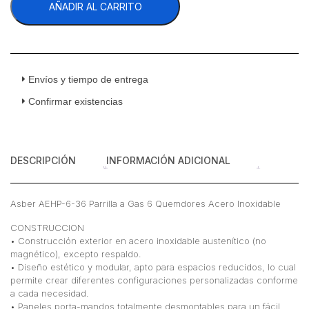
AÑADIR AL CARRITO
36
Parrilla
a
Gas
6
Quemdores
Envíos y tiempo de entrega
Acero
Confirmar existencias
Inoxidable
cantidad
DESCRIPCIÓN
INFORMACIÓN ADICIONAL
Asber AEHP-6-36 Parrilla a Gas 6 Quemdores Acero Inoxidable
CONSTRUCCION
• Construcción exterior en acero inoxidable austenítico (no
magnético), excepto respaldo.
• Diseño estético y modular, apto para espacios reducidos, lo cual
permite crear diferentes configuraciones personalizadas conforme
a cada necesidad.
• Paneles porta-mandos totalmente desmontables para un fácil