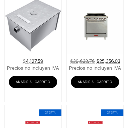
El
El
$
4,127.59
$
30,632.76
$
25,356.03
precio
pre
Precios no incluyen IVA
Precios no incluyen IVA
original
act
era:
es:
AÑADIR AL CARRITO
AÑADIR AL CARRITO
$30,632.76.
$25
OFERTA
OFERTA