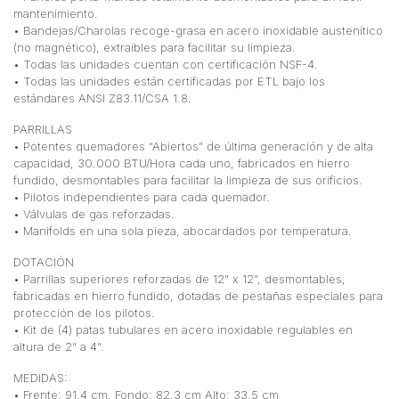
mantenimiento.
• Bandejas/Charolas recoge-grasa en acero inoxidable austenítico
(no magnético), extraíbles para facilitar su limpieza.
• Todas las unidades cuentan con certificación NSF-4.
• Todas las unidades están certificadas por ETL bajo los
estándares ANSI Z83.11/CSA 1.8.
PARRILLAS
• Potentes quemadores “Abiertos” de última generación y de alta
capacidad, 30.000 BTU/Hora cada uno, fabricados en hierro
fundido, desmontables para facilitar la limpieza de sus orificios.
• Pilotos independientes para cada quemador.
• Válvulas de gas reforzadas.
• Manifolds en una sola pieza, abocardados por temperatura.
DOTACIÓN
• Parrillas superiores reforzadas de 12” x 12”, desmontables,
fabricadas en hierro fundido, dotadas de pestañas especiales para
protección de los pilotos.
• Kit de (4) patas tubulares en acero inoxidable regulables en
altura de 2” a 4”.
MEDIDAS:
• Frente: 91.4 cm, Fondo: 82.3 cm Alto: 33.5 cm