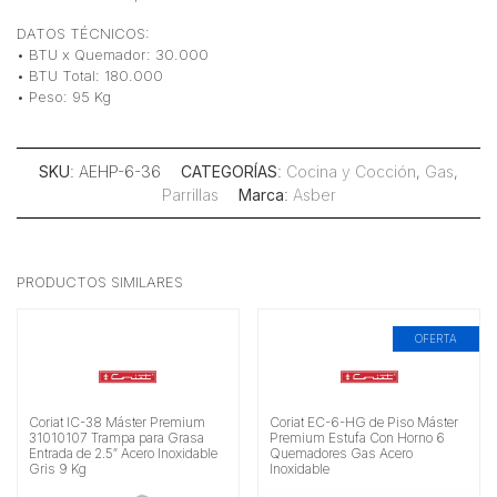
DATOS TÉCNICOS:
• BTU x Quemador: 30.000
• BTU Total: 180.000
• Peso: 95 Kg
SKU
: AEHP-6-36
CATEGORÍAS
:
Cocina y Cocción
,
Gas
,
Parrillas
Marca
:
Asber
PRODUCTOS SIMILARES
OFERTA
Coriat IC-38 Máster Premium
Coriat EC-6-HG de Piso Máster
31010107 Trampa para Grasa
Premium Estufa Con Horno 6
Entrada de 2.5″ Acero Inoxidable
Quemadores Gas Acero
Gris 9 Kg
Inoxidable