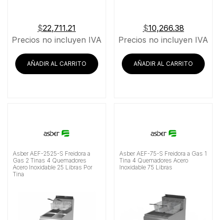
$
22,711.21
$
10,266.38
Precios no incluyen IVA
Precios no incluyen IVA
AÑADIR AL CARRITO
AÑADIR AL CARRITO
Asber AEF-2525-S Freidora a
Asber AEF-75-S Freidora a Gas 1
Gas 2 Tinas 4 Quemadores
Tina 4 Quemadores Acero
Acero Inoxidable 25 Libras Por
Inoxidable 75 Libras
Tina