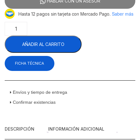
HABLAR CON UN ASESOR
con Mercado Pago.
Saber más
Hasta 12 pagos sin tarjeta
Asber
AGF-
24-
AÑADIR AL CARRITO
S
HC
Congelador
FICHA TÉCNICA
Glass
Froster
Acero
Inoxidable
1
Envíos y tiempo de entrega
Tapa
Confirmar existencias
Sólida
Corrediza
cantidad
DESCRIPCIÓN
INFORMACIÓN ADICIONAL