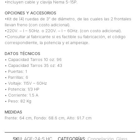
•Incluyen cable y clavija Nema 5-15P.
OPCIONES Y ACCESORIOS
•Kit de (4) ruedas de 3” de diámetro, de las cuales las 2 frontales
llevan freno (con costo adicional).
•220V. – I – 50Hz. o 220V. – I – 60Hz. (con costo adicional).
•Consultar al fabricante si es factible su fabricación, el código
correspondiente, la potencia y el amperaje.
DATOS TÉCNICOS
• Capacidad Tarros 10 oz: 96
• Capacidad Tarros 35 oz: 43
• Puertas: 1
• Parrillas: 6
• Voltaje: 115V – 60Hz
• Potencia: 1/3 HP
• Corriente: 1.5 A
• Peso: 82 Kg
MEDIDAS
Frente: 64 cm, Fondo: 68.6 cm, Alto: 91.7 cm
SKU
: AGF-24-S HC
CATEGORÍAS
:
Congelación
,
Glass