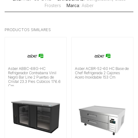
Frosters
Marca
:
Asber
PRODUCTOS SIMILARES
Asber ABBC-68G-HC
Asber ACBR-52-60 HC Base de
Refrigerador Contrabarra Vinil
Chef Refrigerada 2 Cajones
Negro Bar Line 2 Puertas de
Acero Inoxidable 153 Cm
Cristal 23.3 Pies Cúbicos 176.6
Cm