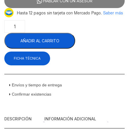
HABLAR CON UN ASESOR
con Mercado Pago.
Saber más
Hasta 12 pagos sin tarjeta
Asber
AGF-
50-
AÑADIR AL CARRITO
S
HC
Congelador
FICHA TÉCNICA
Glass
Froster
Acero
Inoxidable
2
Envíos y tiempo de entrega
Tapas
Confirmar existencias
Sólidas
Corredizas
cantidad
DESCRIPCIÓN
INFORMACIÓN ADICIONAL