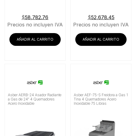
$
58,782.76
$
52,678.45
Precios no incluyen IVA
Precios no incluyen IVA
AÑADIR AL CARRITO
AÑADIR AL CARRITO
Asber AERB-24 Asador Radiante
Asber AEF-75-S Freidora a Gas 1
a Gas de 24″ 4 Quemadores
Tina 4 Quemadores Acero
Acero Inoxidable
Inoxidable 75 Libras