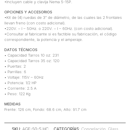
•Incluyen cable y clavija Nema 5-15P.
OPCIONES Y ACCESORIOS
•Kit de (4) ruedas de 3” de diámetro, de las cuales las 2 frontales
llevan freno (con costo adicional).
•220V. – I – 50Hz. o 220V. – I – 60Hz. (con costo adicional).
•Consultar al fabricante si es factible su fabricación, el código
correspondiente, la potencia y el amperaje.
DATOS TÉCNICOS
• Capacidad Tarros 10 oz: 231
• Capacidad Tarros 35 oz: 120
• Puertas: 2
• Parrillas: 6
• Voltaje: 115V – 60Hz
• Potencia: 1/2 HP
• Corriente: 2.5 A
• Peso: 122 Kg
MEDIDAS
Frente: 126 cm, Fondo: 68.6 cm, Alto: 91.7 cm
SKU
: AGF-50-S HC
CATEGORÍAS
:
Congelación
,
Glass