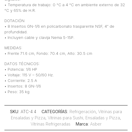
• Temperatura de trabajo: 0 °C a 4 °C en ambiente externo de 32
°C y 65% de H.R.
DOTACIÓN
• 8 Insertos GN-1/6 en policarbonato trasparente NSF, 4” de
profundidad.
• Incluyen cable y clavija Nema 5-15P.
MEDIDAS:
• Frente 71.6 cm, Fondo: 70.4 cm, Alto: 30.5 cm
DATOS TÉCNICOS:
• Potencia: 1/6 HP
• Voltaje: 115 V – 50/60 Hz.
• Corriente: 2.5 A
• Insertos: 8 GN-1/6
• Peso: 35 kg
SKU
: ATC-4 4
CATEGORÍAS
:
Refrigeración
,
Vitrinas para
Ensaladas y Pizza
,
Vitrinas para Sushi, Ensaladas y Pizza
,
Vitrinas Refrigeradas
Marca
:
Asber