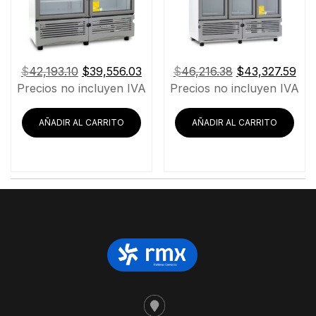
El
El
El
El
$
42,193.10
$
39,556.03
$
46,216.38
$
43,327.59
precio
precio
precio
pre
Precios no incluyen IVA
Precios no incluyen IVA
original
actual
original
act
era:
es:
era:
es:
AÑADIR AL CARRITO
AÑADIR AL CARRITO
$42,193.10.
$39,556.03.
$46,216.38.
$43