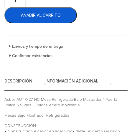
AUTR-
27
AÑADIR AL CARRITO
HC
Mesa
Refrigerada
Bajo
Mostrador
1
Envíos y tiempo de entrega
Puerta
Confirmar existencias
Sólida
6.9
Pies
Cúbicos
DESCRIPCIÓN
INFORMACIÓN ADICIONAL
Acero
Inoxidable
cantidad
Asber AUTR-27 HC Mesa Refrigerada Bajo Mostrador 1 Puerta
Sólida 6.9 Pies Cúbicos Acero Inoxidable
Mesas Bajo Mostrador Refrigeradas
CONSTRUCCIÓN
• Construcción exterior en acero inoxidable, excepto respaldo.