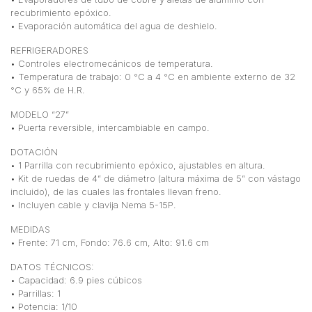
recubrimiento epóxico.
• Evaporación automática del agua de deshielo.
REFRIGERADORES
• Controles electromecánicos de temperatura.
• Temperatura de trabajo: 0 °C a 4 °C en ambiente externo de 32
°C y 65% de H.R.
MODELO “27”
• Puerta reversible, intercambiable en campo.
DOTACIÓN
• 1 Parrilla con recubrimiento epóxico, ajustables en altura.
• Kit de ruedas de 4” de diámetro (altura máxima de 5” con vástago
incluido), de las cuales las frontales llevan freno.
• Incluyen cable y clavija Nema 5-15P.
MEDIDAS
• Frente: 71 cm, Fondo: 76.6 cm, Alto: 91.6 cm
DATOS TÉCNICOS:
• Capacidad: 6.9 pies cúbicos
• Parrillas: 1
• Potencia: 1/10