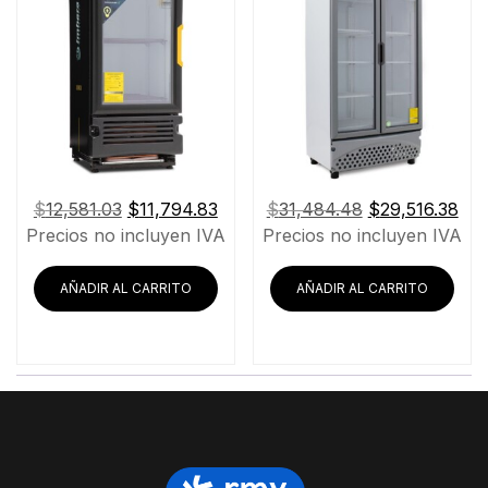
El
El
El
El
$
12,581.03
$
11,794.83
$
31,484.48
$
29,516.38
precio
precio
precio
pre
Precios no incluyen IVA
Precios no incluyen IVA
original
actual
original
act
era:
es:
era:
es:
AÑADIR AL CARRITO
AÑADIR AL CARRITO
$12,581.03.
$11,794.83.
$31,484.48.
$29