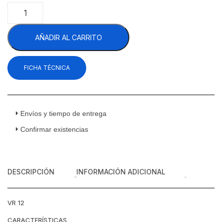
Imbera
VR12
1024229
AÑADIR AL CARRITO
Refrigerador
Vertical
1
FICHA TÉCNICA
Puerta
Cristal
12
Pies
Cúbicos
Envíos y tiempo de entrega
cantidad
Confirmar existencias
DESCRIPCIÓN
INFORMACIÓN ADICIONAL
VR 12
CARACTERÍSTICAS