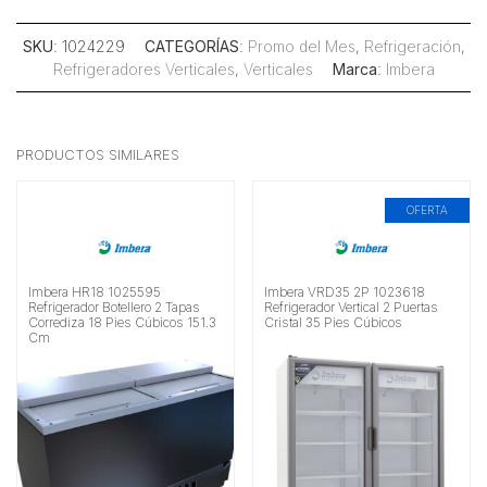
SKU
: 1024229
CATEGORÍAS
:
Promo del Mes
,
Refrigeración
,
Refrigeradores Verticales
,
Verticales
Marca
:
Imbera
PRODUCTOS SIMILARES
OFERTA
Imbera HR18 1025595
Imbera VRD35 2P 1023618
Refrigerador Botellero 2 Tapas
Refrigerador Vertical 2 Puertas
Corrediza 18 Pies Cúbicos 151.3
Cristal 35 Pies Cúbicos
Cm