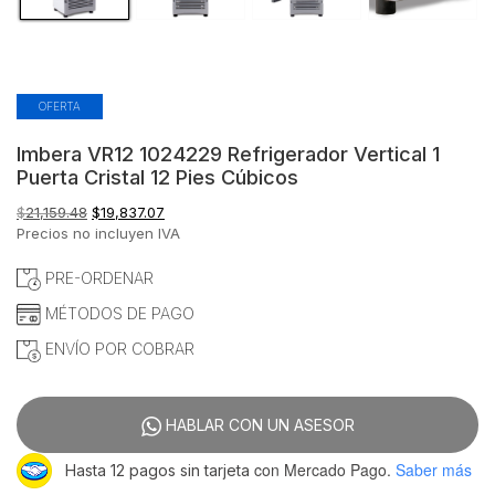
OFERTA
Imbera VR12 1024229 Refrigerador Vertical 1
Puerta Cristal 12 Pies Cúbicos
El
El
$
21,159.48
$
19,837.07
precio
precio
Precios no incluyen IVA
original
actual
era:
es:
PRE-ORDENAR
$21,159.48.
$19,837.07.
MÉTODOS DE PAGO
ENVÍO POR COBRAR
HABLAR CON UN ASESOR
con Mercado Pago.
Saber más
Hasta 12 pagos sin tarjeta