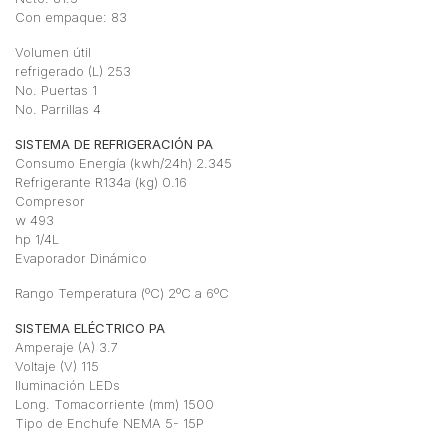
Con empaque: 83
Volumen útil
refrigerado (L) 253
No. Puertas 1
No. Parrillas 4
SISTEMA DE REFRIGERACIÓN PA
Consumo Energía (kwh/24h) 2.345
Refrigerante R134a (kg) 0.16
Compresor
w 493
hp 1/4L
Evaporador Dinámico
Rango Temperatura (ºC) 2ºC a 6ºC
SISTEMA ELÉCTRICO PA
Amperaje (A) 3.7
Voltaje (V) 115
Iluminación LEDs
Long. Tomacorriente (mm) 1500
Tipo de Enchufe NEMA 5- 15P