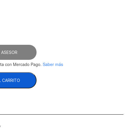
.41.
 ASESOR
con Mercado Pago.
Saber más
ta
L CARRITO
a