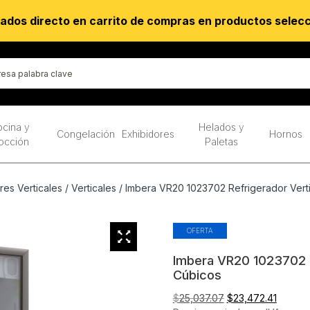
ados directo en carrito de compras en productos selec
cina y
Helados y
Congelación
Exhibidores
Hornos
occión
Paletas
res Verticales
/
Verticales
/ Imbera VR20 1023702 Refrigerador Vertic
OFERTA
Imbera VR20 1023702 Re
Cúbicos
El
El
$
25,037.07
$
23,472.41