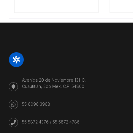
Avenida 20 de Noviembre 131-C,
Cuautitlán, Edo Mex, C.P. 54800
55 6096 3968
55 5872 4376
/
55 5872 4786