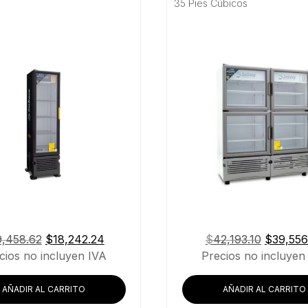
35 Pies Cúbicos
El
El
El
9,458.62
$
18,242.24
$
42,193.10
$
39,556
precio
precio
precio
cios no incluyen IVA
Precios no incluyen
original
actual
original
era:
es:
era:
AÑADIR AL CARRITO
AÑADIR AL CARRITO
$19,458.62.
$18,242.24.
$42,193.