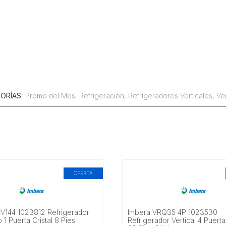
ORÍAS
:
Promo del Mes
,
Refrigeración
,
Refrigeradores Verticales
,
Ve
OFERTA
V144 1023812 Refrigerador
Imbera VRQ35 4P 1023530
1 Puerta Cristal 8 Pies
Refrigerador Vertical 4 Puerta