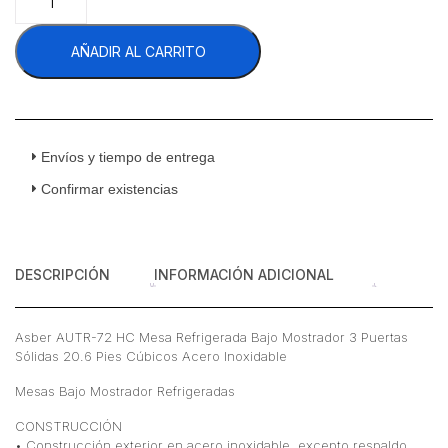
AUTR-
72
AÑADIR AL CARRITO
HC
Mesa
Refrigerada
Bajo
Mostrador
3
Envíos y tiempo de entrega
Puertas
Confirmar existencias
Sólidas
20.6
Pies
Cúbicos
DESCRIPCIÓN
INFORMACIÓN ADICIONAL
Acero
Inoxidable
cantidad
Asber AUTR-72 HC Mesa Refrigerada Bajo Mostrador 3 Puertas
Sólidas 20.6 Pies Cúbicos Acero Inoxidable
Mesas Bajo Mostrador Refrigeradas
CONSTRUCCIÓN
• Construcción exterior en acero inoxidable, excepto respaldo.