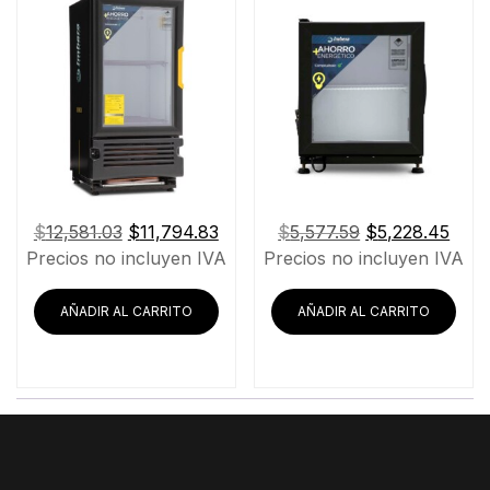
El
El
El
El
$
12,581.03
$
11,794.83
$
5,577.59
$
5,228.45
precio
precio
precio
prec
Precios no incluyen IVA
Precios no incluyen IVA
original
actual
original
actu
era:
es:
era:
es:
AÑADIR AL CARRITO
AÑADIR AL CARRITO
$12,581.03.
$11,794.83.
$5,577.59.
$5,2