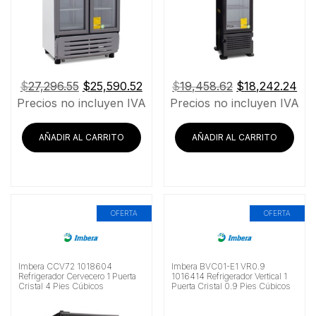
El
El
El
El
$
27,296.55
$
25,590.52
$
19,458.62
$
18,242.24
precio
precio
precio
pre
Precios no incluyen IVA
Precios no incluyen IVA
original
actual
original
act
era:
es:
era:
es:
AÑADIR AL CARRITO
AÑADIR AL CARRITO
$27,296.55.
$25,590.52.
$19,458.62.
$18
OFERTA
OFERTA
Imbera CCV72 1018604
Imbera BVC01-E1 VR0.9
Refrigerador Cervecero 1 Puerta
1016414 Refrigerador Vertical 1
Cristal 4 Pies Cúbicos
Puerta Cristal 0.9 Pies Cúbicos