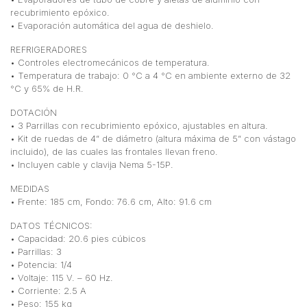
recubrimiento epóxico.
• Evaporación automática del agua de deshielo.
REFRIGERADORES
• Controles electromecánicos de temperatura.
• Temperatura de trabajo: 0 °C a 4 °C en ambiente externo de 32
°C y 65% de H.R.
DOTACIÓN
• 3 Parrillas con recubrimiento epóxico, ajustables en altura.
• Kit de ruedas de 4” de diámetro (altura máxima de 5” con vástago
incluido), de las cuales las frontales llevan freno.
• Incluyen cable y clavija Nema 5-15P.
MEDIDAS
• Frente: 185 cm, Fondo: 76.6 cm, Alto: 91.6 cm
DATOS TÉCNICOS:
• Capacidad: 20.6 pies cúbicos
• Parrillas: 3
• Potencia: 1/4
• Voltaje: 115 V. – 60 Hz.
• Corriente: 2.5 A
• Peso: 155 kg