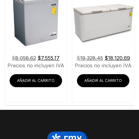
El
El
El
El
$
8,058.62
$
7,555.17
$
19,328.45
$
18,120.69
precio
precio
precio
pre
Precios no incluyen IVA
Precios no incluyen IVA
original
actual
original
act
era:
es:
era:
es:
AÑADIR AL CARRITO
AÑADIR AL CARRITO
$8,058.62.
$7,555.17.
$19,328.45.
$18