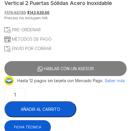
Vertical 2 Puertas Sólidas Acero Inoxidable
El
El
$
175,527.59
$
143,639.66
precio
precio
Precios no incluyen IVA
original
actual
era:
es:
PRE-ORDENAR
$175,527.59.
$143,639.66.
MÉTODOS DE PAGO
ENVÍO POR COBRAR
HABLAR CON UN ASESOR
con Mercado Pago.
Saber más
Hasta 12 pagos sin tarjeta
Centerline
by
Hobart
AÑADIR AL CARRITO
CLBM-
49F-
FS
FICHA TÉCNICA
Congelador