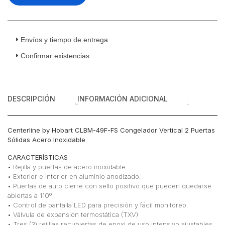
Vertical
2
Puertas
Sólidas
Envíos y tiempo de entrega
Acero
Confirmar existencias
Inoxidable
cantidad
DESCRIPCIÓN
INFORMACIÓN ADICIONAL
Centerline by Hobart CLBM-49F-FS Congelador Vertical 2 Puertas
Sólidas Acero Inoxidable
CARACTERÍSTICAS
• Rejilla y puertas de acero inoxidable.
• Exterior e interior en aluminio anodizado.
• Puertas de auto cierre con sello positivo que pueden quedarse
abiertas a 110º
• Control de pantalla LED para precisión y fácil monitoreo.
• Válvula de expansión termostática (TXV)
• Tres (3) rejillas recubiertas de epoxi de uso intensivo ajustables