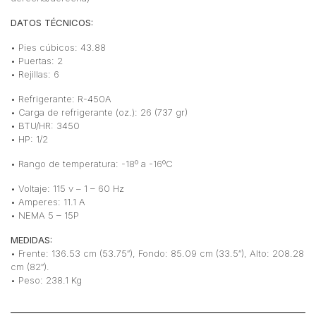
DATOS TÉCNICOS:
• Pies cúbicos: 43.88
• Puertas: 2
• Rejillas: 6
• Refrigerante: R-450A
• Carga de refrigerante (oz.): 26 (737 gr)
• BTU/HR: 3450
• HP: 1/2
• Rango de temperatura: -18º a -16ºC
• Voltaje: 115 v – 1 – 60 Hz
• Amperes: 11.1 A
• NEMA 5 – 15P
MEDIDAS:
• Frente: 136.53 cm (53.75″), Fondo: 85.09 cm (33.5″), Alto: 208.28
cm (82″).
• Peso: 238.1 Kg