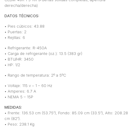
derecha/derecha)
DATOS TÉCNICOS:
• Pies cúbicos: 43.88
• Puertas: 2
• Rejillas: 6
• Refrigerante: R-450A
• Carga de refrigerante (oz.): 13.5 (383 gr)
• BTU/HR: 3450
• HP: 1/2
• Rango de temperatura: 2º a 5ºC
• Voltaje: 115 v – 1 – 60 Hz
• Amperes: 6.7 A
• NEMA 5 – 15P
MEDIDAS:
• Frente: 136.53 cm (53.75″), Fondo: 85.09 cm (33.5″), Alto: 208.28
cm (82″).
• Peso: 238.1 Kg