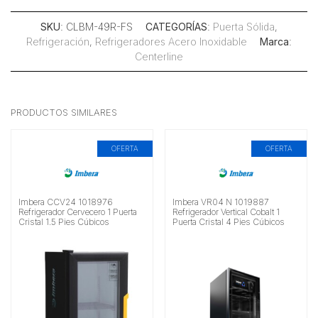
SKU
: CLBM-49R-FS
CATEGORÍAS
:
Puerta Sólida
,
Refrigeración
,
Refrigeradores Acero Inoxidable
Marca
:
Centerline
PRODUCTOS SIMILARES
OFERTA
OFERTA
Imbera CCV24 1018976
Imbera VR04 N 1019887
Refrigerador Cervecero 1 Puerta
Refrigerador Vertical Cobalt 1
Cristal 1.5 Pies Cúbicos
Puerta Cristal 4 Pies Cúbicos