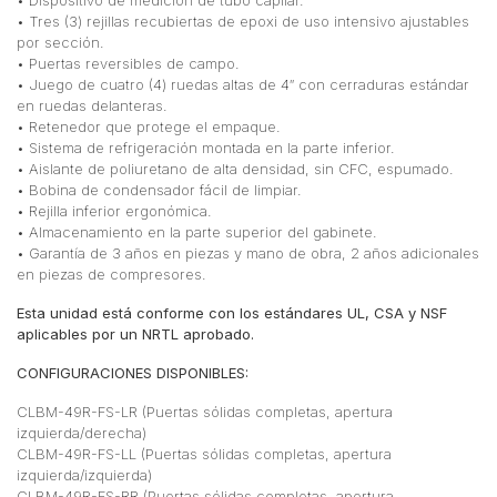
• Tres (3) rejillas recubiertas de epoxi de uso intensivo ajustables
por sección.
• Puertas reversibles de campo.
• Juego de cuatro (4) ruedas altas de 4″ con cerraduras estándar
en ruedas delanteras.
• Retenedor que protege el empaque.
• Sistema de refrigeración montada en la parte inferior.
• Aislante de poliuretano de alta densidad, sin CFC, espumado.
• Bobina de condensador fácil de limpiar.
• Rejilla inferior ergonómica.
• Almacenamiento en la parte superior del gabinete.
• Garantía de 3 años en piezas y mano de obra, 2 años adicionales
en piezas de compresores.
Esta unidad está conforme con los estándares UL, CSA y NSF
aplicables por un NRTL aprobado.
CONFIGURACIONES DISPONIBLES:
CLBM-49R-FS-LR (Puertas sólidas completas, apertura
izquierda/derecha)
CLBM-49R-FS-LL (Puertas sólidas completas, apertura
izquierda/izquierda)
CLBM-49R-FS-RR (Puertas sólidas completas, apertura