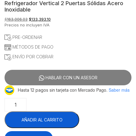
Refrigerador Vertical 2 Puertas Sólidas Acero
Inoxidable
El
El
$
163,006.03
$
133,393.10
precio
precio
Precios no incluyen IVA
original
actual
era:
es:
PRE-ORDENAR
$163,006.03.
$133,393.10.
MÉTODOS DE PAGO
ENVÍO POR COBRAR
HABLAR CON UN ASESOR
con Mercado Pago.
Saber más
Hasta 12 pagos sin tarjeta
Centerline
by
Hobart
AÑADIR AL CARRITO
CLBM-
49R-
FS