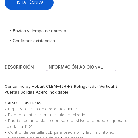
FICHA TÉCNICA
Refrigerador
Vertical
2
Puertas
Sólidas
Envíos y tiempo de entrega
Acero
Confirmar existencias
Inoxidable
cantidad
DESCRIPCIÓN
INFORMACIÓN ADICIONAL
Centerline by Hobart CLBM-49R-FS Refrigerador Vertical 2
Puertas Sólidas Acero Inoxidable
CARACTERÍSTICAS
• Rejilla y puertas de acero inoxidable.
• Exterior e interior en aluminio anodizado.
• Puertas de auto cierre con sello positivo que pueden quedarse
abiertas a 110º
• Control de pantalla LED para precisión y fácil monitoreo.
• Dispositivo de medición de tubo capilar.