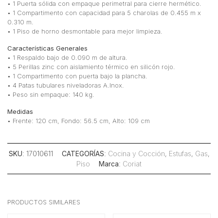
• 1 Puerta sólida con empaque perimetral para cierre hermético.
• 1 Compartimento con capacidad para 5 charolas de 0.455 m x
0.310 m.
• 1 Piso de horno desmontable para mejor limpieza.
Características Generales
• 1 Respaldo bajo de 0.090 m de altura.
• 5 Perillas zinc con aislamiento térmico en silicón rojo.
• 1 Compartimento con puerta bajo la plancha.
• 4 Patas tubulares niveladoras A.Inox.
• Peso sin empaque: 140 kg.
Medidas
• Frente: 120 cm, Fondo: 56.5 cm, Alto: 109 cm
SKU
: 17010611
CATEGORÍAS
:
Cocina y Cocción
,
Estufas
,
Gas
,
Piso
Marca
:
Coriat
PRODUCTOS SIMILARES