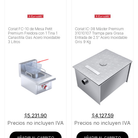
Coriat FC-10 de Mesa Petit
Coriat IC-38 Máster Premium
Premium Freidora con 1 Tina 1
31010107 Trampa para Grasa
Canastilla Gas Acero Inoxidable
Entrada de 2.5″ Acero Inoxidable
3 Litros
Gris 9 Kg
$
5,231.90
$
4,127.59
Precios no incluyen IVA
Precios no incluyen IVA
AÑADIR AL CARRITO
AÑADIR AL CARRITO