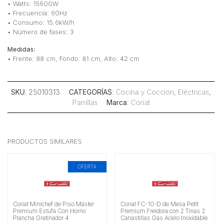
• Watts: 15600W
• Frecuencia: 60Hz
• Consumo: 15.6kW/h
• Número de fases: 3
Medidas:
• Frente: 88 cm, Fondo: 81 cm, Alto: 42 cm
SKU
: 25010313
CATEGORÍAS
:
Cocina y Cocción
,
Eléctricas
,
Parrillas
Marca
:
Coriat
PRODUCTOS SIMILARES
OFERTA
Coriat Minichef de Piso Máster
Coriat FC-10-D de Mesa Petit
Premium Estufa Con Horno
Premium Freidora con 2 Tinas 2
Plancha Gratinador 4
Canastillas Gas Acero Inoxidable