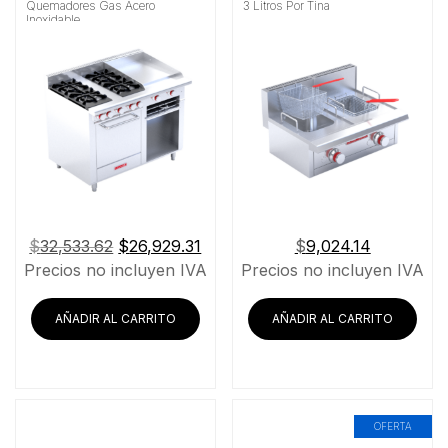
Quemadores Gas Acero
3 Litros Por Tina
Inoxidable
El
El
$
32,533.62
$
26,929.31
$
9,024.14
precio
precio
Precios no incluyen IVA
Precios no incluyen IVA
original
actual
era:
es:
AÑADIR AL CARRITO
AÑADIR AL CARRITO
$32,533.62.
$26,929.31.
OFERTA