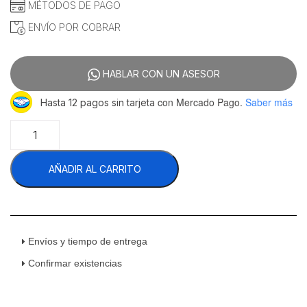
MÉTODOS DE PAGO
ENVÍO POR COBRAR
HABLAR CON UN ASESOR
con Mercado Pago.
Saber más
Hasta 12 pagos sin tarjeta
Coriat
PCV-
6-
AÑADIR AL CARRITO
E
de
Mesa
Máster
Parrilla
con
Envíos y tiempo de entrega
6
Confirmar existencias
Platos
Electrica
Acero