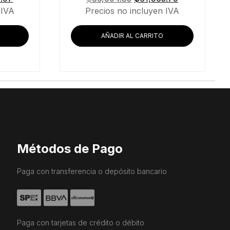
precio
precio
precio
 IVA
Precios no incluyen IVA
actual
original
actual
es:
era:
es:
AÑADIR AL CARRITO
.48.
$24,337.07.
$66,094.83.
$61,963.79.
Métodos de Pago
Paga con transferencia o depósito bancario
Paga con tarjetas de crédito o débito