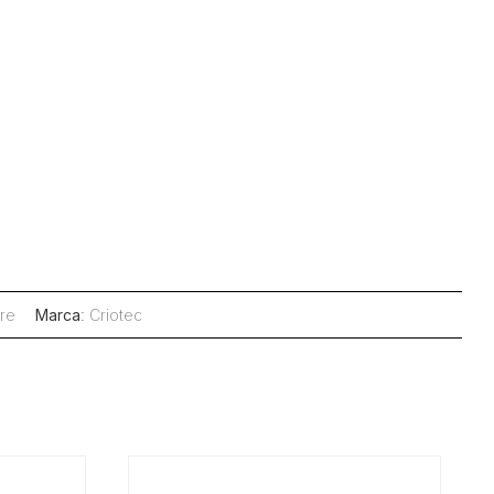
re
Marca
:
Criotec