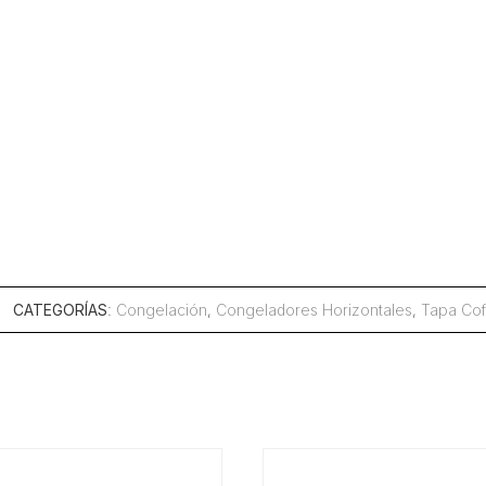
CATEGORÍAS
:
Congelación
,
Congeladores Horizontales
,
Tapa Cof