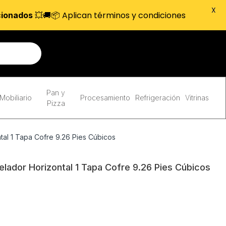
X
💥🚚📦 Aplican términos y condiciones
cionados
Pan y
Mobiliario
Procesamiento
Refrigeración
Vitrinas
Pizza
al 1 Tapa Cofre 9.26 Pies Cúbicos
lador Horizontal 1 Tapa Cofre 9.26 Pies Cúbicos
.59.