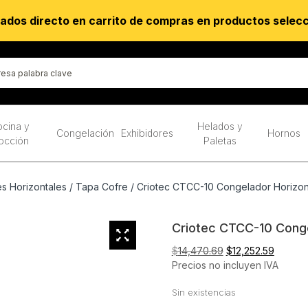
ados directo en carrito de compras en productos selec
cina y
Helados y
Congelación
Exhibidores
Hornos
occión
Paletas
s Horizontales
/
Tapa Cofre
/ Criotec CTCC-10 Congelador Horizont
Criotec CTCC-10 Conge
El
El
$
14,470.69
$
12,252.59
precio
precio
Precios no incluyen IVA
original
actual
Sin existencias
era:
es:
$14,470.69.
$12,252