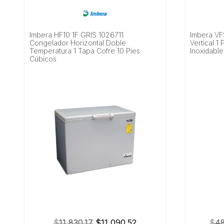
Imbera HF10 1F GRIS 1026711
Imbera VF
Congelador Horizontal Doble
Vertical 1
Temperatura 1 Tapa Cofre 10 Pies
Inoxidabl
Cúbicos
El
El
$
11,830.17
$
11,090.52
$
48