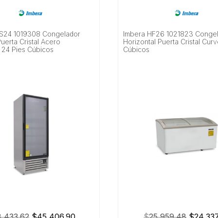
S24 1019308 Congelador
Imbera HF26 1021823 Conge
 Puerta Cristal Acero
Horizontal Puerta Cristal Cur
e 24 Pies Cúbicos
Cúbicos
El
El
El
,433.62
$
45,406.90
$
25,959.48
$
24,33