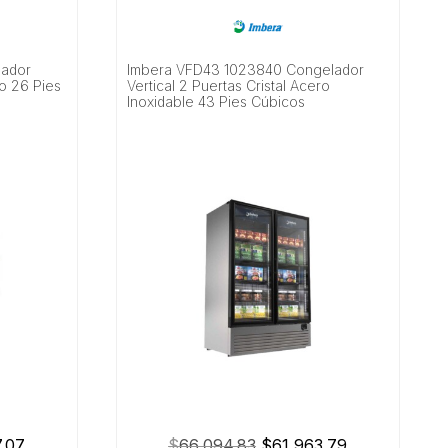
lador
Imbera VFD43 1023840 Congelador
vo 26 Pies
Vertical 2 Puertas Cristal Acero
Inoxidable 43 Pies Cúbicos
El
El
El
7.07
$
66,094.83
$
61,963.79