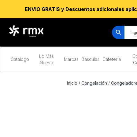
ENVIO GRATIS y Descuentos adicionales aplic
Lo Más
Co
Catálogo
Marcas
Básculas
Cafetería
Nuevo
C
Inicio
/
Congelación
/
Congeladore