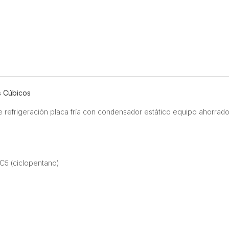
s Cúbicos
de refrigeración placa fría con condensador estático equipo ahorra
C5 (ciclopentano)