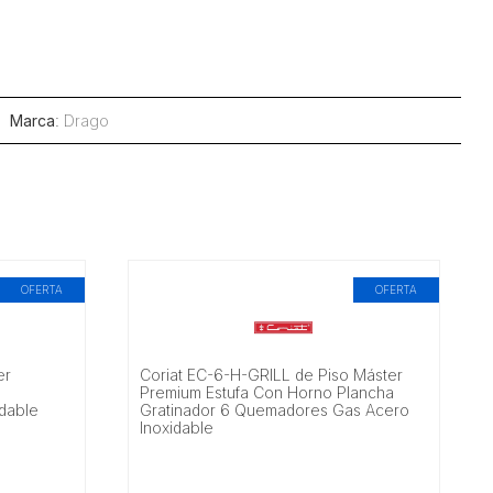
Marca
:
Drago
OFERTA
OFERTA
er
Coriat EC-6-H-GRILL de Piso Máster
Premium Estufa Con Horno Plancha
dable
Gratinador 6 Quemadores Gas Acero
Inoxidable