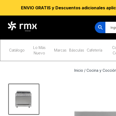
ENVIO GRATIS y Descuentos adicionales aplic
Lo Más
Co
Catálogo
Marcas
Básculas
Cafetería
Nuevo
C
Inicio
/
Cocina y Cocció