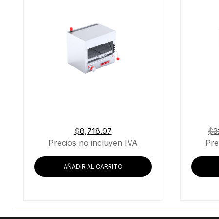
$
8,718.97
$
3
Precios no incluyen IVA
Pre
AÑADIR AL CARRITO