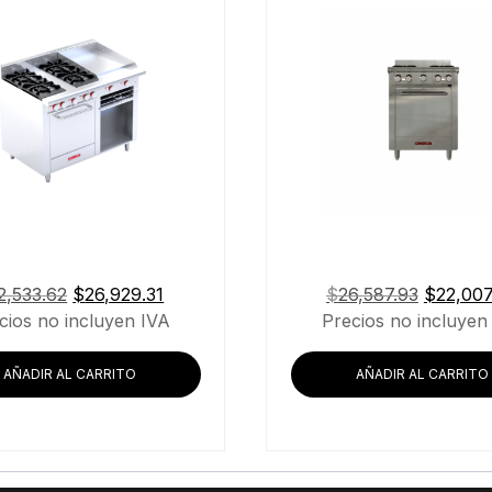
El
El
El
2,533.62
$
26,929.31
$
26,587.93
$
22,007
precio
precio
precio
cios no incluyen IVA
Precios no incluyen
original
actual
original
era:
es:
era:
AÑADIR AL CARRITO
AÑADIR AL CARRITO
$32,533.62.
$26,929.31.
$26,587