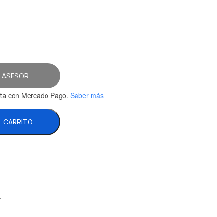
60.34.
 ASESOR
con Mercado Pago.
Saber más
ta
L CARRITO
a