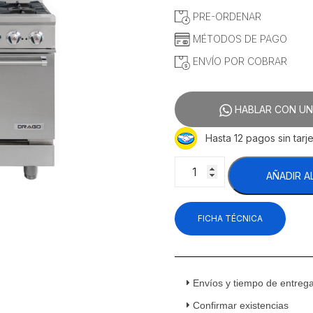
original
actual
PRE-ORDENAR
era:
es:
$26,409.48.
$24,5
MÉTODOS DE PAGO
ENVÍO POR COBRAR
HABLAR CON UN
Hasta 12 pagos sin tarje
Drago
AÑADIR A
CG-
61
Estufa
FICHA TÉCNICA
Con
Horno
6
Quemadores
Gas
Envíos y tiempo de entreg
Acero
Confirmar existencias
Inoxidable