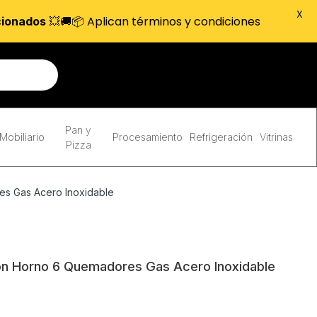
X
💥🚚📦 Aplican términos y condiciones
cionados
Pan y
Mobiliario
Procesamiento
Refrigeración
Vitrinas
Pizza
es Gas Acero Inoxidable
on Horno 6 Quemadores Gas Acero Inoxidable
o