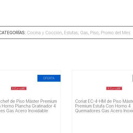
CATEGORÍAS
:
Cocina y Cocción
,
Estufas
,
Gas
,
Piso
,
Promo del Mes
OFERTA
nichef de Piso Máster Premium
Coriat EC-4-HM de Piso Mást
n Horno Plancha Gratinador 4
Premium Estufa Con Horno 4
s Gas Acero Inoxidable
Quemadores Gas Acero Inoxi