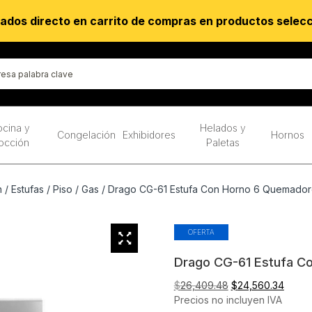
ados directo en carrito de compras en productos selec
cina y
Helados y
Congelación
Exhibidores
Hornos
occión
Paletas
n
/
Estufas
/
Piso
/
Gas
/ Drago CG-61 Estufa Con Horno 6 Quemador
OFERTA
Drago CG-61 Estufa C
El
El
$
26,409.48
$
24,560.34
precio
preci
Precios no incluyen IVA