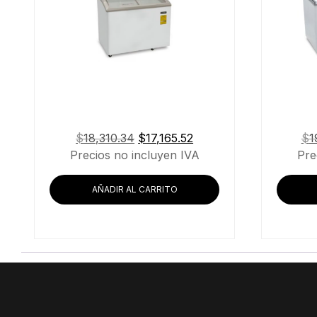
El
El
$
18,310.34
$
17,165.52
$
1
precio
precio
Precios no incluyen IVA
Pre
original
actual
era:
es:
AÑADIR AL CARRITO
$18,310.34.
$17,165.52.