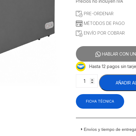
precio
precio
Precios no incluyen IVA
original
actual
PRE-ORDENAR
era:
es:
$17,221.55.
$16,705.1
MÉTODOS DE PAGO
ENVÍO POR COBRAR
HABLAR CON UN
Hasta 12 pagos sin tarje
Drago
AÑADIR A
Icehaus
CTC-
24-
FICHA TÉCNICA
SS-
G
Congelador
Horizontal
2
Envíos y tiempo de entreg
Tapas