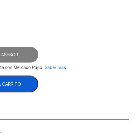
7.
 ASESOR
con Mercado Pago.
Saber más
ta
L CARRITO
a