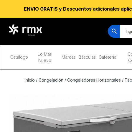
ENVIO GRATIS y Descuentos adicionales aplic
Lo Más
Co
Catálogo
Marcas
Básculas
Cafetería
Nuevo
C
Inicio
/
Congelación
/
Congeladores Horizontales
/
Tap