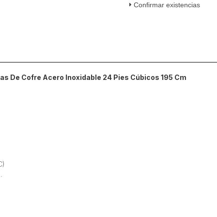
Confirmar existencias
De
Cofre
Acero
Inoxidable
24
Pies
Cúbicos
s De Cofre Acero Inoxidable 24 Pies Cúbicos 195 Cm
195
Cm
cantidad
C)
.