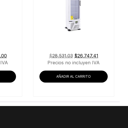
El
El
El
.00
$
28,531.03
$
26,747.41
precio
precio
precio
 IVA
Precios no incluyen IVA
actual
original
actual
es:
era:
es:
AÑADIR AL CARRITO
.90.
$12,850.00.
$28,531.03.
$26,747.41.