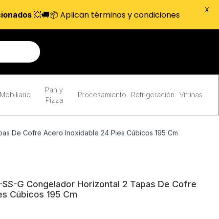
X
💥🚚📦 Aplican términos y condiciones
cionados
Pan y
Mobiliario
Procesamiento
Refrigeración
Vitrinas
Pizza
as De Cofre Acero Inoxidable 24 Pies Cúbicos 195 Cm
SS-G Congelador Horizontal 2 Tapas De Cofre
ies Cúbicos 195 Cm