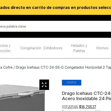
ados directo en carrito de compras en productos selec
cina y
Helados y
Congelación
Exhibidores
Hornos
occión
Paletas
a Cofre
/ Drago Icehaus CTC-24-SS-G Congelador Horizontal 2 Tap
OFERTA
Drago Icehaus CTC-24-
Acero Inoxidable 24 P
El
El
$
17,221.55
$
16,705.17