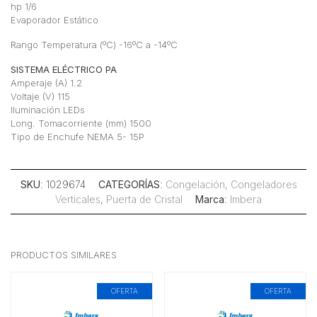
hp 1/6
Evaporador Estático
Rango Temperatura (ºC) -16ºC a -14ºC
SISTEMA ELÉCTRICO PA
Amperaje (A) 1.2
Voltaje (V) 115
Iluminación LEDs
Long. Tomacorriente (mm) 1500
Tipo de Enchufe NEMA 5- 15P
SKU
: 1029674
CATEGORÍAS
:
Congelación
,
Congeladores
Verticales
,
Puerta de Cristal
Marca
:
Imbera
PRODUCTOS SIMILARES
OFERTA
OFERTA