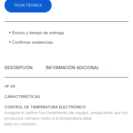
FICHA TÉCNICA
Puerta
Cristal
4
Pies
Cúbicos
Envíos y tiempo de entrega
cantidad
Confirmar existencias
DESCRIPCIÓN
INFORMACIÓN ADICIONAL
VF 04
CARACTERÍSTICAS
CONTROL DE TEMPERATURA ELECTRÓNICO
Asegura el óptimo funcionamiento del equipo, asegurando que los
productos siempre estén a la temperatura ideal
para su consumo.