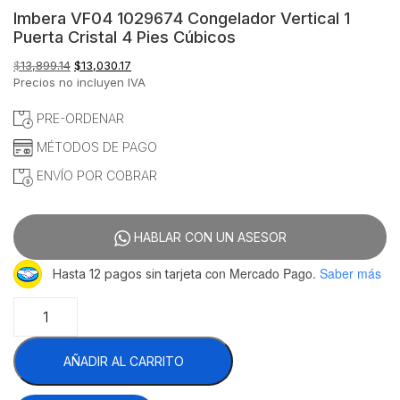
Imbera VF04 1029674 Congelador Vertical 1
Puerta Cristal 4 Pies Cúbicos
El
El
$
13,899.14
$
13,030.17
precio
precio
Precios no incluyen IVA
original
actual
era:
es:
PRE-ORDENAR
$13,899.14.
$13,030.17.
MÉTODOS DE PAGO
ENVÍO POR COBRAR
HABLAR CON UN ASESOR
con Mercado Pago.
Saber más
Hasta 12 pagos sin tarjeta
Imbera
VF04
1029674
AÑADIR AL CARRITO
Congelador
Vertical
1