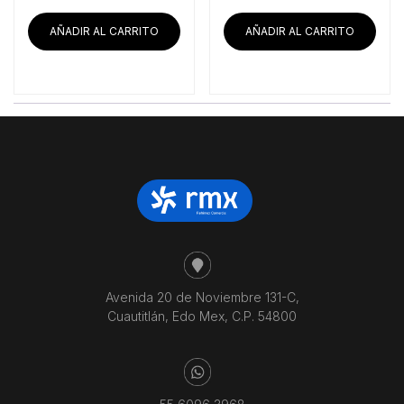
original
actual
original
actu
era:
es:
era:
es:
AÑADIR AL CARRITO
AÑADIR AL CARRITO
$20,117.24.
$18,859.48.
$39,594.83.
$37,
Avenida 20 de Noviembre 131-C,
Cuautitlán, Edo Mex, C.P. 54800