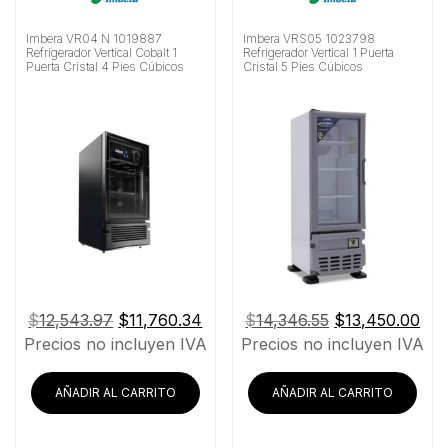
Imbera VR04 N 1019887
Imbera VRS05 1023798
Refrigerador Vertical Cobalt 1
Refrigerador Vertical 1 Puerta
Puerta Cristal 4 Pies Cúbicos
Cristal 5 Pies Cúbicos
El
El
El
El
$
12,543.97
$
11,760.34
$
14,346.55
$
13,450.00
precio
precio
precio
pre
Precios no incluyen IVA
Precios no incluyen IVA
original
actual
original
act
era:
es:
era:
es:
AÑADIR AL CARRITO
AÑADIR AL CARRITO
$12,543.97.
$11,760.34.
$14,346.55.
$13