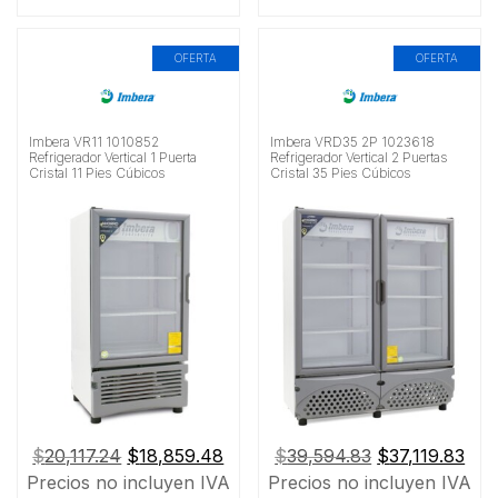
OFERTA
OFERTA
Imbera VR11 1010852
Imbera VRD35 2P 1023618
Refrigerador Vertical 1 Puerta
Refrigerador Vertical 2 Puertas
Cristal 11 Pies Cúbicos
Cristal 35 Pies Cúbicos
El
El
El
El
$
20,117.24
$
18,859.48
$
39,594.83
$
37,119.83
precio
precio
precio
pre
Precios no incluyen IVA
Precios no incluyen IVA