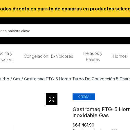
ados directo en carrito de compras en productos selec
cina y
Helados y
Congelación
Exhibidores
Hornos
occión
Paletas
Turbo
/
Gas
/ Gastromaq FTG-5 Horno Turbo De Convección 5 Charo
OFERTA
Gastromaq FTG-5 Horn
Inoxidable Gas
$
64,481.90