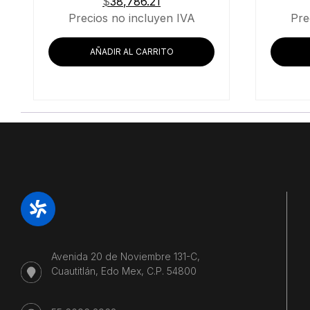
$
38,786.21
Precios no incluyen IVA
Pre
AÑADIR AL CARRITO
Avenida 20 de Noviembre 131-C,
Cuautitlán, Edo Mex, C.P. 54800