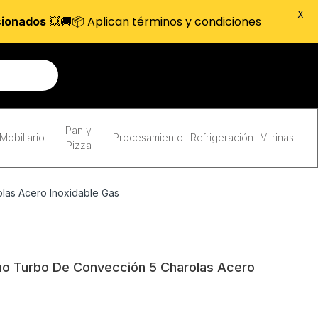
X
💥🚚📦 Aplican términos y condiciones
cionados
Pan y
Mobiliario
Procesamiento
Refrigeración
Vitrinas
Pizza
las Acero Inoxidable Gas
o Turbo De Convección 5 Charolas Acero