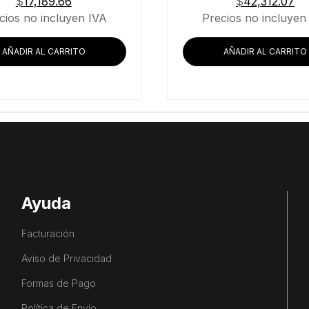
$
17,189.66
$
42,312.07
cios no incluyen IVA
Precios no incluyen
AÑADIR AL CARRITO
AÑADIR AL CARRITO
Ayuda
Facturación
Aviso de Privacidad
Formas de Pago
Política de Envío