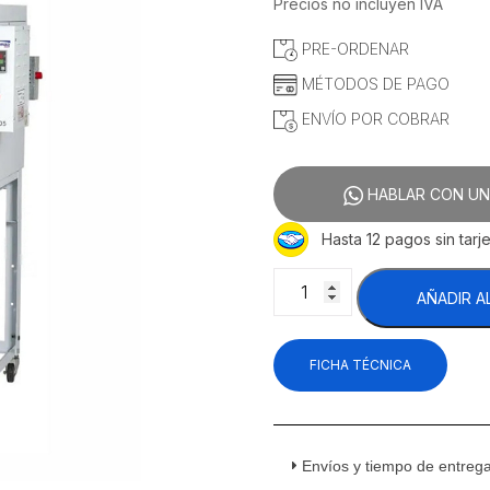
Precios no incluyen IVA
PRE-ORDENAR
MÉTODOS DE PAGO
ENVÍO POR COBRAR
HABLAR CON UN
Hasta 12 pagos sin tarje
Gastromaq
AÑADIR A
FTG-
5
Horno
FICHA TÉCNICA
Turbo
De
Convección
5
Charolas
Envíos y tiempo de entreg
Acero