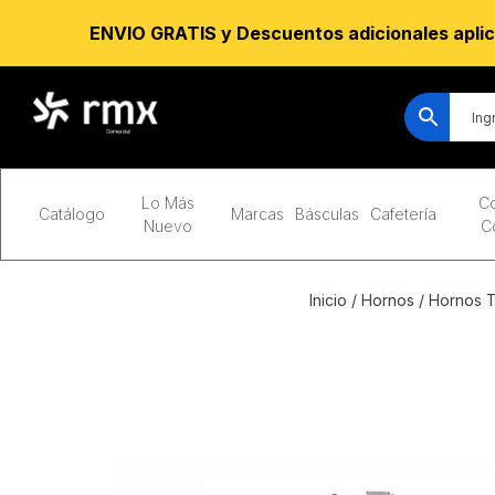
ENVIO GRATIS y Descuentos adicionales aplic
Lo Más
Co
Catálogo
Marcas
Básculas
Cafetería
Nuevo
C
Inicio
/
Hornos
/
Hornos 