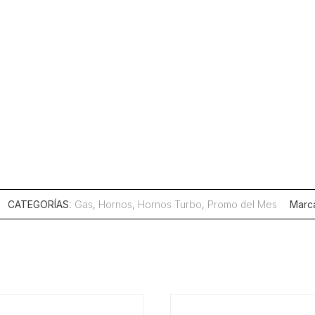
CATEGORÍAS
:
Gas
,
Hornos
,
Hornos Turbo
,
Promo del Mes
Marc