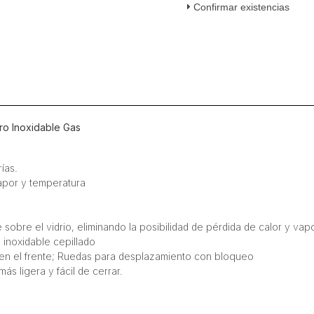
Confirmar existencias
Inoxidable
Gas
cantidad
o Inoxidable Gas
ías.
apor y temperatura
 sobre el vidrio, eliminando la posibilidad de pérdida de calor y vap
 inoxidable cepillado
 en el frente; Ruedas para desplazamiento con bloqueo
s ligera y fácil de cerrar.