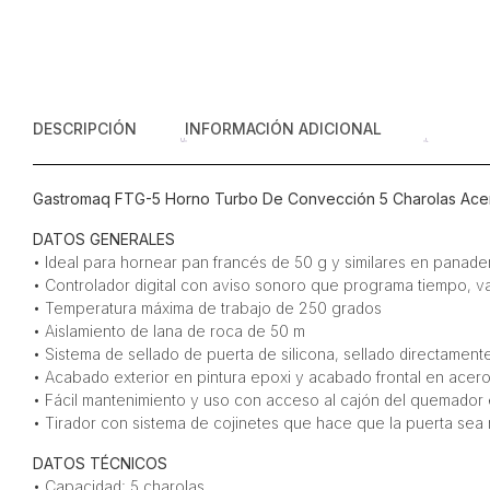
DESCRIPCIÓN
INFORMACIÓN ADICIONAL
Gastromaq FTG-5 Horno Turbo De Convección 5 Charolas Acer
DATOS GENERALES
• Ideal para hornear pan francés de 50 g y similares en panader
• Controlador digital con aviso sonoro que programa tiempo, v
• Temperatura máxima de trabajo de 250 grados
• Aislamiento de lana de roca de 50 m
• Sistema de sellado de puerta de silicona, sellado directamente
• Acabado exterior en pintura epoxi y acabado frontal en acero
• Fácil mantenimiento y uso con acceso al cajón del quemador
• Tirador con sistema de cojinetes que hace que la puerta sea má
DATOS TÉCNICOS
• Capacidad: 5 charolas