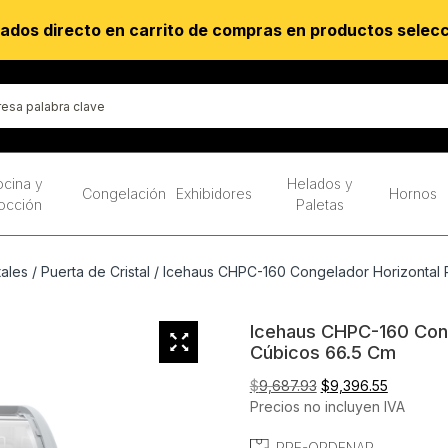
ados directo en carrito de compras en productos selec
cina y
Helados y
Congelación
Exhibidores
Hornos
occión
Paletas
ales
/
Puerta de Cristal
/ Icehaus CHPC-160 Congelador Horizontal Pu
Icehaus CHPC-160 Conge
Cúbicos 66.5 Cm
El
El
$
9,687.93
$
9,396.55
precio
precio
Precios no incluyen IVA
original
actual
PRE-ORDENAR
era:
es: