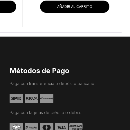
es:
era:
es:
AÑADIR AL CARRITO
.90.
$12,850.00.
$16,193.10.
$14,781.03.
Métodos de Pago
Paga con transferencia o depósito bancario
Paga con tarjetas de crédito o débito