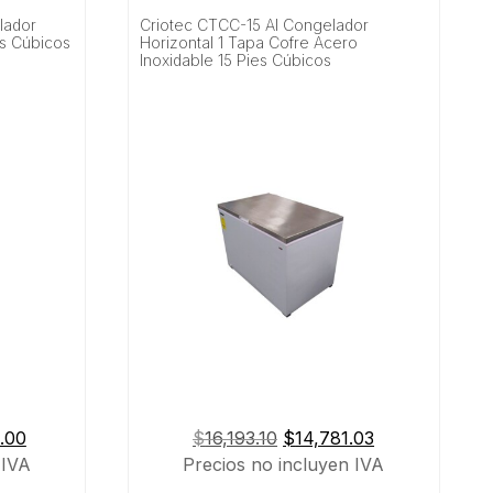
lador
Criotec CTCC-15 AI Congelador
ies Cúbicos
Horizontal 1 Tapa Cofre Acero
Inoxidable 15 Pies Cúbicos
El
El
El
.00
$
16,193.10
$
14,781.03
precio
precio
precio
 IVA
Precios no incluyen IVA
actual
original
actual