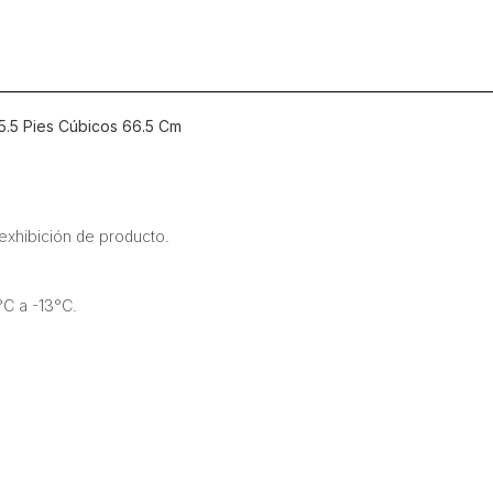
Cm
cantidad
5.5 Pies Cúbicos 66.5 Cm
 exhibición de producto.
C a -13°C.