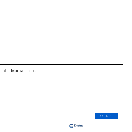
stal
Marca
:
Icehaus
OFERTA