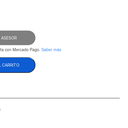
5.
 ASESOR
con Mercado Pago.
Saber más
ta
L CARRITO
a