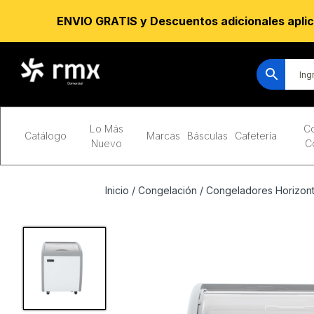
ENVIO GRATIS y Descuentos adicionales aplic
Lo Más
Co
Catálogo
Marcas
Básculas
Cafetería
Nuevo
C
Inicio
/
Congelación
/
Congeladores Horizont