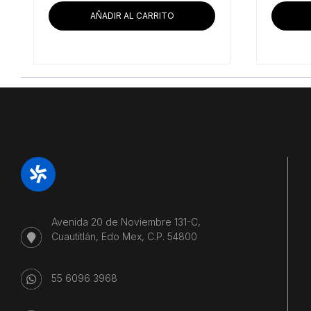
era:
es:
AÑADIR AL CARRITO
$48,433.62.
$45,406.90.
Avenida 20 de Noviembre 131-C,
Cuautitlán, Edo Mex, C.P. 54800
55 6096 3968