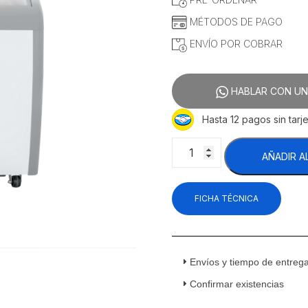
$9,687.93.
$9,396.5
MÉTODOS DE PAGO
ENVÍO POR COBRAR
HABLAR CON UN
Hasta 12 pagos sin tarje
Icehaus
AÑADIR A
CHPC-
160
Congelador
FICHA TÉCNICA
Horizontal
Puerta
Cristal
Curvo
5.5
Envíos y tiempo de entreg
Pies
Confirmar existencias
Cúbicos
66.5