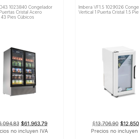
FD43 1023840 Congelador
Imbera VF1.5 1029026 Conge
 Puertas Cristal Acero
Vertical 1 Puerta Cristal 1.5 P
e 43 Pies Cúbicos
El
El
El
6,094.83
$
61,963.79
$
13,706.90
$
12,850
precio
precio
precio
cios no incluyen IVA
Precios no incluyen
original
actual
original