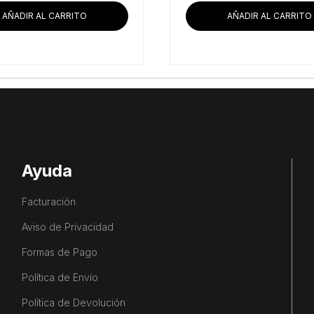
era:
es:
era:
AÑADIR AL CARRITO
AÑADIR AL CARRITO
$66,094.83.
$61,963.79.
$13,706
Ayuda
Facturación
Aviso de Privacidad
Formas de Pago
Política de Envío
Política de Devolución