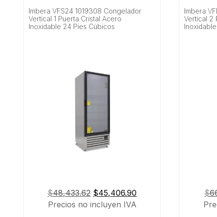
Imbera VFS24 1019308 Congelador
Imbera V
Vertical 1 Puerta Cristal Acero
Vertical 2
Inoxidable 24 Pies Cúbicos
Inoxidabl
El
El
$
48,433.62
$
45,406.90
$
6
precio
precio
Precios no incluyen IVA
Pre
original
actual